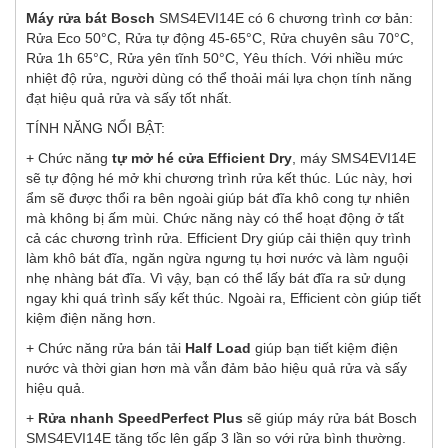
Máy rửa bát Bosch
SMS4EVI14E có 6 chương trình cơ bản:
Rửa Eco 50°C, Rửa tự động 45-65°C, Rửa chuyên sâu 70°C,
Rửa 1h 65°C, Rửa yên tĩnh 50°C, Yêu thích. Với nhiều mức
nhiệt độ rửa, người dùng có thể thoải mái lựa chọn tính năng
đạt hiệu quả rửa và sấy tốt nhất.
TÍNH NĂNG NỔI BẬT:
+ Chức năng
tự mở hé cửa Efficient Dry
, máy SMS4EVI14E
sẽ tự động hé mở khi chương trình rửa kết thúc. Lúc này, hơi
ẩm sẽ được thổi ra bên ngoài giúp bát đĩa khô cong tự nhiên
mà không bị ấm mùi. Chức năng này có thể hoạt động ở tất
cả các chương trình rửa. Efficient Dry giúp cải thiện quy trình
làm khô bát đĩa, ngăn ngừa ngưng tụ hơi nước và làm nguội
nhẹ nhàng bát đĩa. Vì vậy, bạn có thể lấy bát đĩa ra sử dụng
ngay khi quá trình sấy kết thúc. Ngoài ra, Efficient còn giúp tiết
kiệm điện năng hơn.
+ Chức năng rửa bán tải
Half Load
giúp bạn tiết kiệm điện
nước và thời gian hơn mà vẫn đảm bảo hiệu quả rửa và sấy
hiệu quả.
+
Rửa nhanh SpeedPerfect Plus
sẽ giúp máy rửa bát Bosch
SMS4EVI14E tăng tốc lên gấp 3 lần so với rửa bình thường.