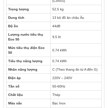
(CxRxS)
Trọng lượng
52,5 kg
Dung tích
13 bộ đồ ăn châu Âu
Độ ồn
44dB
Lượng nước tiêu thụ
9,5 lít
Eco 50
Mức tiêu thụ điện Eco
0,74 kWh
50
Tiêu thụ năng lượng
0,74 kWh
Nhãn năng lượng
C (Theo thang đo từ A đến G)
Điện áp
220V – 240V
Tần số
50-60Hz
Chất liệu
Thép
Màu sắc
Bạc Inox