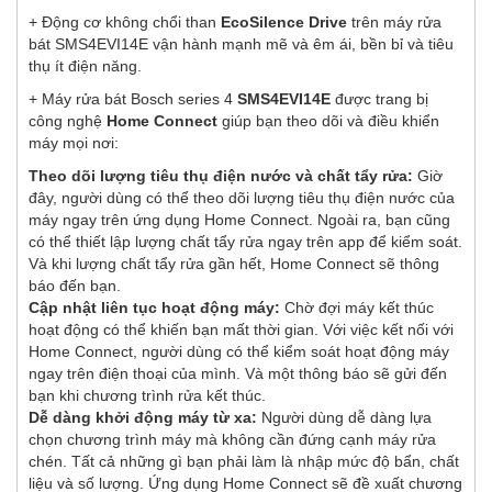
+ Động cơ không chổi than
EcoSilence Drive
trên máy rửa
bát SMS4EVI14E vận hành mạnh mẽ và êm ái, bền bỉ và tiêu
thụ ít điện năng.
+ Máy rửa bát Bosch series 4
SMS4EVI14E
được trang bị
công nghệ
Home Connect
giúp bạn theo dõi và điều khiển
máy mọi nơi:
Theo dõi lượng tiêu thụ điện nước và chất tẩy rửa:
Giờ
đây, người dùng có thể theo dõi lượng tiêu thụ điện nước của
máy ngay trên ứng dụng Home Connect. Ngoài ra, bạn cũng
có thể thiết lập lượng chất tẩy rửa ngay trên app để kiểm soát.
Và khi lượng chất tẩy rửa gần hết, Home Connect sẽ thông
báo đến bạn.
Cập nhật liên tục hoạt động máy:
Chờ đợi máy kết thúc
hoạt động có thể khiến bạn mất thời gian. Với việc kết nối với
Home Connect, người dùng có thể kiểm soát hoạt động máy
ngay trên điện thoại của mình. Và một thông báo sẽ gửi đến
bạn khi chương trình rửa kết thúc.
Dễ dàng khởi động máy từ xa:
Người dùng dễ dàng lựa
chọn chương trình máy mà không cần đứng cạnh máy rửa
chén. Tất cả những gì bạn phải làm là nhập mức độ bẩn, chất
liệu và số lượng. Ứng dụng Home Connect sẽ đề xuất chương