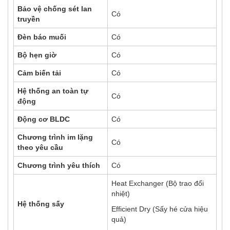
Bảo vệ chống sét lan
Có
truyền
Đèn báo muối
Có
Bộ hẹn giờ
Có
Cảm biến tải
Có
Hệ thống an toàn tự
Có
động
Động cơ BLDC
Có
Chương trình im lặng
Có
theo yêu cầu
Chương trình yêu thích
Có
Heat Exchanger (Bộ trao đổi
nhiệt)
Hệ thống sấy
Efficient Dry (Sấy hé cửa hiệu
quả)