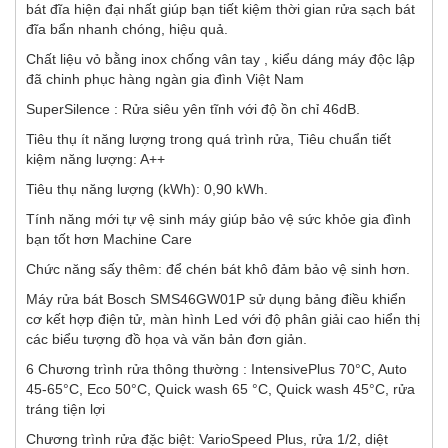
bát đĩa hiện đại nhất giúp bạn tiết kiệm thời gian rửa sạch bát
đĩa bẩn nhanh chóng, hiệu quả.
Chất liệu vỏ bằng inox chống vân tay , kiểu dáng máy độc lập
đã chinh phục hàng ngàn gia đình Việt Nam
SuperSilence : Rửa siêu yên tĩnh với độ ồn chỉ 46dB.
Tiêu thụ ít năng lượng trong quá trình rửa, Tiêu chuẩn tiết
kiệm năng lượng: A++
Tiêu thụ năng lượng (kWh): 0,90 kWh.
Tính năng mới tự vệ sinh máy giúp bảo vệ sức khỏe gia đình
bạn tốt hơn Machine Care
Chức năng sấy thêm: để chén bát khô đảm bảo vệ sinh hơn.
Máy rửa bát Bosch SMS46GW01P sử dụng bảng điều khiển
cơ kết hợp điện tử, màn hình Led với độ phân giải cao hiển thị
các biểu tượng đồ họa và văn bản đơn giản.
6 Chương trình rửa thông thường : IntensivePlus 70°C, Auto
45-65°C, Eco 50°C, Quick wash 65 °C, Quick wash 45°C, rửa
tráng tiện lợi
Chương trình rửa đặc biệt: VarioSpeed ​​Plus, rửa 1/2, diệt