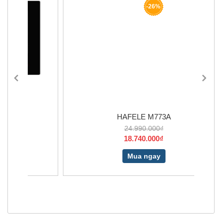
-26%
HAFELE M773A
24.990.000₫
18.740.000₫
Mua ngay