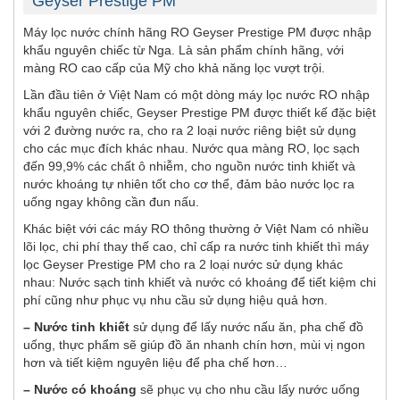
Geyser Prestige PM
Máy lọc nước chính hãng RO Geyser Prestige PМ được nhập
khẩu nguyên chiếc từ Nga. Là sản phẩm chính hãng, với
màng RO cao cấp của Mỹ cho khả năng lọc vượt trội.
Lần đầu tiên ở Việt Nam có một dòng máy lọc nước RO nhập
khẩu nguyên chiếc, Geyser Prestige PМ được thiết kế đặc biệt
với 2 đường nước ra, cho ra 2 loại nước riêng biệt sử dụng
cho các mục đích khác nhau. Nước qua màng RO, lọc sạch
đến 99,9% các chất ô nhiễm, cho nguồn nước tinh khiết và
nước khoáng tự nhiên tốt cho cơ thể, đảm bảo nước lọc ra
uống ngay không cần đun nấu.
Khác biệt với các máy RO thông thường ở Việt Nam có nhiều
lõi lọc, chi phí thay thế cao, chỉ cấp ra nước tinh khiết thì máy
lọc Geyser Prestige PМ cho ra 2 loại nước sử dụng khác
nhau: Nước sạch tinh khiết và nước có khoáng để tiết kiệm chi
phí cũng như phục vụ nhu cầu sử dụng hiệu quả hơn.
– Nước tinh khiết
sử dụng để lấy nước nấu ăn, pha chế đồ
uống, thực phẩm sẽ giúp đồ ăn nhanh chín hơn, mùi vị ngon
hơn và tiết kiệm nguyên liệu để pha chế hơn…
– Nước có khoáng
sẽ phục vụ cho nhu cầu lấy nước uống