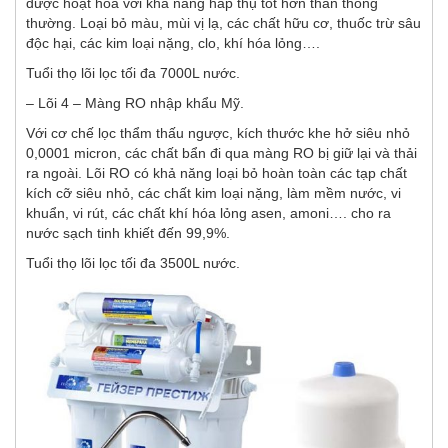
được hoạt hóa với khả năng hấp thụ tốt hơn than thông
thường. Loại bỏ màu, mùi vị lạ, các chất hữu cơ, thuốc trừ sâu
độc hại, các kim loại nặng, clo, khí hóa lỏng….
Tuổi thọ lõi lọc tối đa 7000L nước.
– Lõi 4 – Màng RO nhập khẩu Mỹ.
Với cơ chế lọc thẩm thấu ngược, kích thước khe hở siêu nhỏ
0,0001 micron, các chất bẩn đi qua màng RO bị giữ lại và thải
ra ngoài. Lõi RO có khả năng loại bỏ hoàn toàn các tạp chất
kích cỡ siêu nhỏ, các chất kim loại nặng, làm mềm nước, vi
khuẩn, vi rút, các chất khí hóa lỏng asen, amoni…. cho ra
nước sạch tinh khiết đến 99,9%.
Tuổi thọ lõi lọc tối đa 3500L nước.