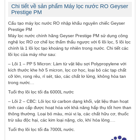
Chi tiết về sản phẩm Máy lọc nước RO Geyser
Prestige PM
Cấu tạo máy lọc nước RO nhập khẩu nguyên chiếc Geyser
Prestige PM
Máy lọc nước chính hãng Geyser Prestige PM sử dụng công
nghệ lọc RO cơ chế lọc thẩm thấu ngược với 6 lõi lọc, 5 lõi lọc
chính là 1 lõi lọc tạo khoáng tự nhiên trong nước. Chi tiết các
lõi lọc của máy như sau:
– Lõi 1 – PP 5 Micron: Làm từ vật liệu sợi Polypropylene với
kích thước khe hở 5 micron, lọc cơ học, loại bỏ các tạp chất
cỡ lớn, rong rêu, rỉ sét, tảo, các chất lơ lửng, không hòa tan
trong nước…
Tuổi thọ lõi lọc tối đa 6000L nước
– Lõi 2 – CBC: Lõi lọc từ carbon dạng khối, vật liệu than hoạt
tính cao cấp được hoạt hóa với khả năng hấp thụ tốt hơn than
thông thường. Loại bỏ màu, mùi vị lạ, các chất hữu cơ, thuốc
trừ sâu độc hại, các kim loại nặng, clo, khí hóa lỏng….
Tuổi thọ lõi lọc tối đa 7000L nước.