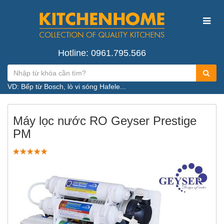
Hotline: 0961.795.566
VD: Bếp từ Bosch, lò vi sóng Hafele...
Máy lọc nước RO Geyser Prestige
PM