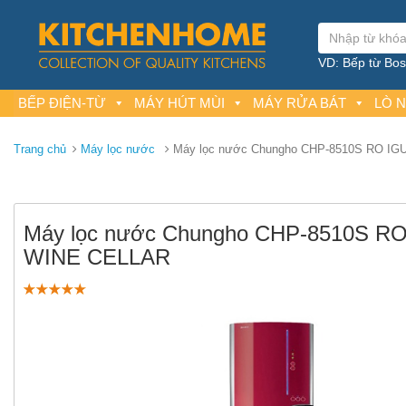
VD: Bếp từ Bosc
BẾP ĐIỆN-TỪ
MÁY HÚT MÙI
MÁY RỬA BÁT
LÒ 
Trang chủ
Máy lọc nước
Máy lọc nước Chungho CHP-8510S RO I
Máy lọc nước Chungho CHP-8510S R
WINE CELLAR