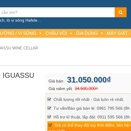
h, lò vi sóng Hafele...
NƯỚNG / VI SÓNG
CHẬU-VÒI
GIA DỤNG
MÁY GIẶT -
GUASSU WINE CELLAR
O IGUASSU
31.050.000₫
Giá bán:
34.500.000₫
Giá niêm yết:
Chất lượng tốt nhất - Giá luôn rẻ nhất.
Tư vấn/Báo giá bán lẻ: 0961 795 566 (8h 
Hỗ trợ kĩ thuật, lắp đặt: 0911 595 566 (8h
Giá có thể thay đổi tuỳ thời điểm, liên hệ