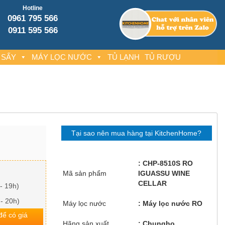
Hotline
0961 795 566
0911 595 566
 SẤY
MÁY LỌC NƯỚC
TỦ LẠNH
TỦ RƯỢU
Tại sao nên mua hàng tại KitchenHome?
CHP-8510S RO
Mã sản phẩm
IGUASSU WINE
CELLAR
- 19h)
 - 20h)
Máy lọc nước
Máy lọc nước RO
 để có giá
Hãng sản xuất
Chungho