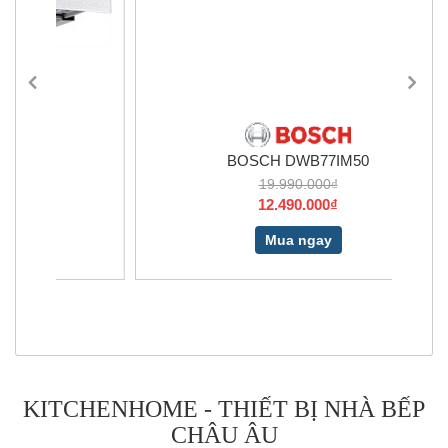
BOSCH DWB77IM50
19.990.000₫
12.490.000₫
Mua ngay
KITCHENHOME - THIẾT BỊ NHÀ BẾP
CHÂU ÂU