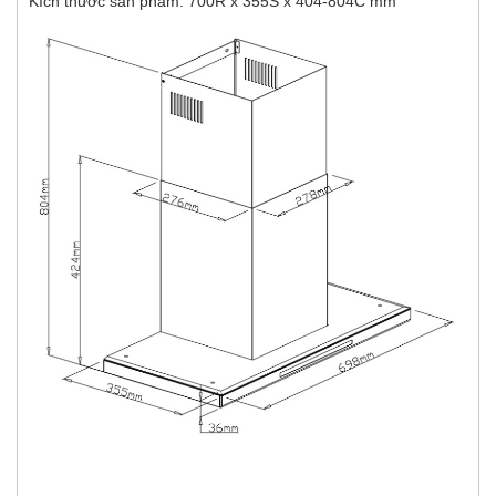
Kích thước sản phẩm: 700R x 355S x 404-804C mm