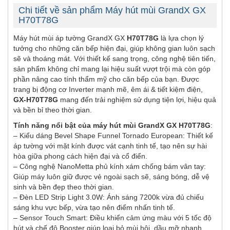
Chi tiết về sản phẩm Máy hút mùi GrandX GX
H70T78G
Máy hút mùi áp tường GrandX GX
H70T78G
là lựa chọn lý
tưởng cho những căn bếp hiện đại, giúp không gian luôn sạch
sẽ và thoáng mát. Với thiết kế sang trọng, công nghệ tiên tiến,
sản phẩm không chỉ mang lại hiệu suất vượt trội mà còn góp
phần nâng cao tính thẩm mỹ cho căn bếp của bạn. Được
trang bị động cơ Inverter mạnh mẽ, êm ái & tiết kiệm điện,
GX-H70T78G
mang đến trải nghiệm sử dụng tiện lợi, hiệu quả
và bền bỉ theo thời gian.
Tính năng nổi bật của máy hút mùi GrandX GX H70T78G
:
– Kiểu dáng Bevel Shape Funnel Tornado European: Thiết kế
áp tường với mặt kính được vát cạnh tinh tế, tạo nên sự hài
hòa giữa phong cách hiện đại và cổ điển.
– Công nghệ NanoMetta phủ kính xám chống bám vân tay:
Giúp máy luôn giữ được vẻ ngoài sạch sẽ, sáng bóng, dễ vệ
sinh và bền đẹp theo thời gian.
– Đèn LED Strip Light 3.0W: Ánh sáng 7200k vừa đủ chiếu
sáng khu vực bếp, vừa tạo nên điểm nhấn tinh tế.
– Sensor Touch Smart: Điều khiển cảm ứng màu với 5 tốc độ
hút và chế độ Booster giúp loại bỏ mùi hôi, dầu mỡ nhanh