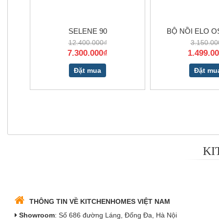
SELENE 90
BỘ NỒI ELO OS
12.400.000₫
3.150.00
7.300.000₫
1.499.0
Đặt mua
Đặt mu
KI
THÔNG TIN VỀ KITCHENHOMES VIỆT NAM
Showroom
: Số 686 đường Láng, Đống Đa, Hà Nội