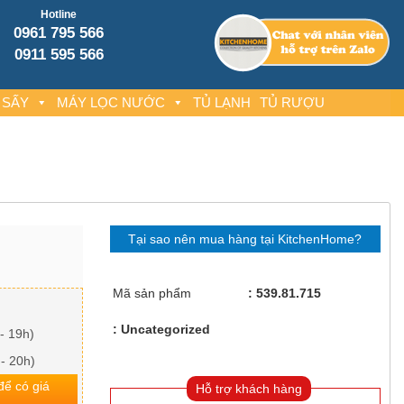
Hotline
0961 795 566
0911 595 566
 SẤY
MÁY LỌC NƯỚC
TỦ LẠNH
TỦ RƯỢU
Tại sao nên mua hàng tại KitchenHome?
Mã sản phẩm
539.81.715
Uncategorized
- 19h)
 - 20h)
 để có giá
Hỗ trợ khách hàng