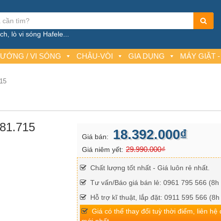
h, lò vi sóng Hafele...
NƯỚNG / VI SÓNG
CHẬU-VÒI
GIA DỤNG
MÁY GIẶT -
715
.81.715
18.392.000₫
Giá bán:
29.990.000₫
Giá niêm yết:
Chất lượng tốt nhất - Giá luôn rẻ nhất.
Tư vấn/Báo giá bán lẻ: 0961 795 566 (8h 
Hỗ trợ kĩ thuật, lắp đặt: 0911 595 566 (8h
Giá có thể thay đổi tuỳ thời điểm, liên hệ