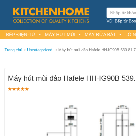
VD: Bếp từ Bosc
BẾP ĐIỆN-TỪ
MÁY HÚT MÙI
MÁY RỬA BÁT
LÒ 
Trang chủ
Uncategorized
Máy hút mùi đảo Hafele HH-IG90B 539.81.
Máy hút mùi đảo Hafele HH-IG90B 539