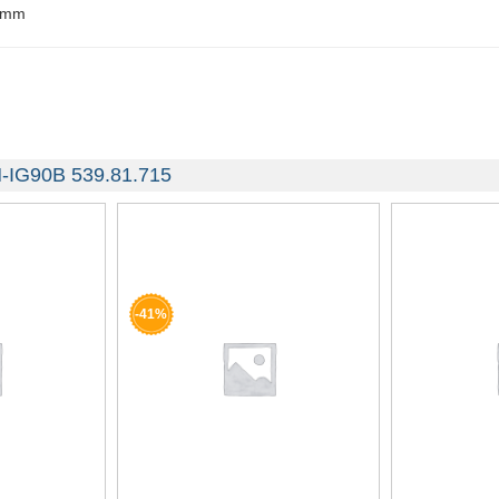
 mm
H-IG90B 539.81.715
-41%