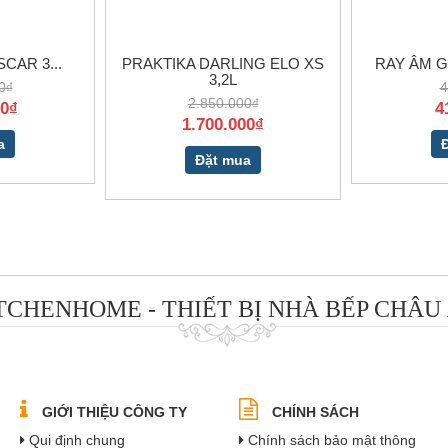
CAR 3...
PRAKTIKA DARLING ELO XS
RAY ÂM G
3,2L
0₫
4
2.850.000₫
00₫
4
1.700.000₫
a
Đặt mua
TCHENHOME - THIẾT BỊ NHÀ BẾP CHÂU
GIỚI THIỆU CÔNG TY
CHÍNH SÁCH
Qui định chung
Chính sách bảo mật thông