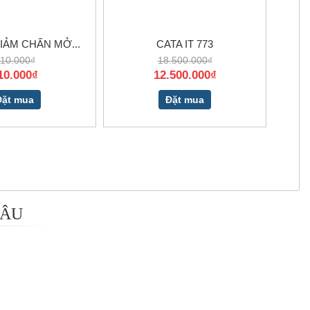
IẢM CHẤN MỞ...
CATA IT 773
10.000₫
18.500.000₫
10.000₫
12.500.000₫
Đặt mua
Đặt mua
 ÂU