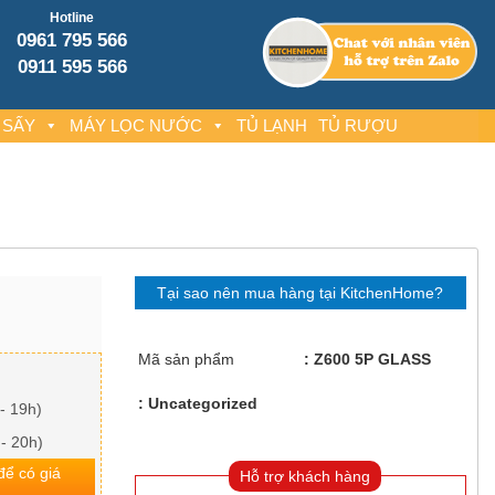
Hotline
0961 795 566
0911 595 566
 SẤY
MÁY LỌC NƯỚC
TỦ LẠNH
TỦ RƯỢU
Tại sao nên mua hàng tại KitchenHome?
Mã sản phẩm
Z600 5P GLASS
Uncategorized
- 19h)
 - 20h)
 để có giá
Hỗ trợ khách hàng