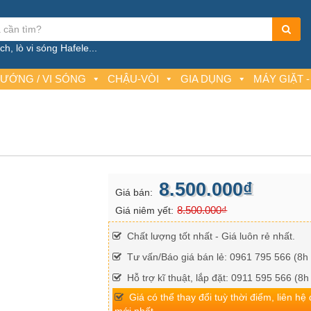
h, lò vi sóng Hafele...
NƯỚNG / VI SÓNG
CHẬU-VÒI
GIA DỤNG
MÁY GIẶT -
8.500.000₫
Giá bán:
8.500.000₫
Giá niêm yết:
Chất lượng tốt nhất - Giá luôn rẻ nhất.
Tư vấn/Báo giá bán lẻ: 0961 795 566 (8h 
Hỗ trợ kĩ thuật, lắp đặt: 0911 595 566 (8h
Giá có thể thay đổi tuỳ thời điểm, liên hệ