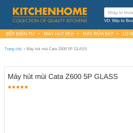
VD: Bếp từ Bosc
BẾP ĐIỆN-TỪ
MÁY HÚT MÙI
MÁY RỬA BÁT
LÒ 
Trang chủ
Máy hút mùi Cata Z600 5P GLASS
Máy hút mùi Cata Z600 5P GLASS