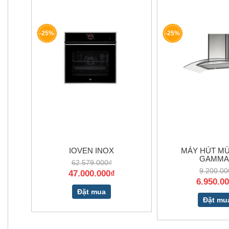
-25%
-25%
IOVEN INOX
MÁY HÚT MÙ
GAMMA.
62.579.000₫
9.200.00
47.000.000₫
6.950.0
Đặt mua
Đặt mu