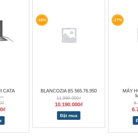
-16%
-27%
I CATA
BLANCOZIA 8S 565.76.950
MÁY H
..
M
11.990.000₫
0₫
9.
10.190.000₫
00₫
6.
Đặt mua
a