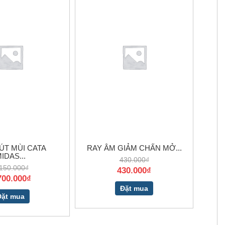
ÚT MÙI CATA
RAY ÂM GIẢM CHẤN MỞ...
IDAS...
430.000₫
150.000₫
430.000₫
700.000₫
Đặt mua
Đặt mua