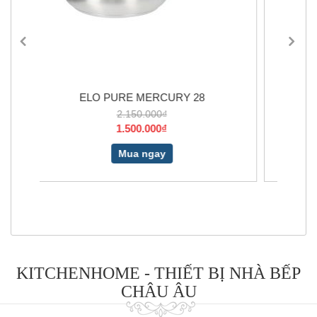
CURY 28
CHẢO ELO CERAMIC BRATPFANE 20C
₫
1.150.000₫
₫
1.150.000₫
y
Mua ngay
KITCHENHOME - THIẾT BỊ NHÀ BẾP
CHÂU ÂU