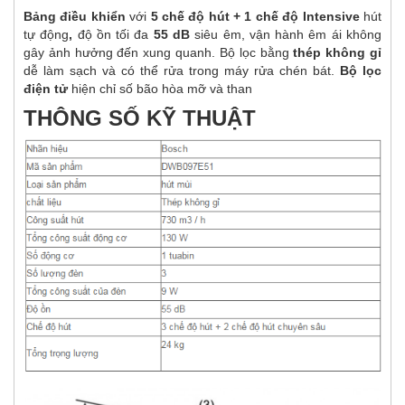
Bảng điều khiển
với
5 chế độ hút + 1 chế độ Intensive
hút
tự động
,
độ ồn tối đa
55 dB
siêu êm, vận hành êm ái không
gây ảnh hưởng đến xung quanh. Bộ lọc bằng
thép không gỉ
dễ làm sạch và có thể rửa trong máy rửa chén bát.
Bộ lọc
điện tử
hiện chỉ số bão hòa mỡ và than
THÔNG SỐ KỸ THUẬT