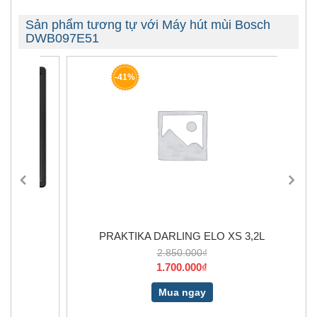
Sản phẩm tương tự với Máy hút mùi Bosch
DWB097E51
-41%
.
PRAKTIKA DARLING ELO XS 3,2L
2.850.000₫
1.700.000₫
Mua ngay