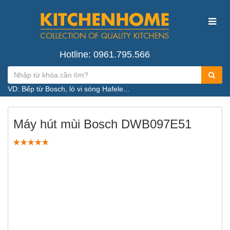
Hotline: 0961.795.566
VD: Bếp từ Bosch, lò vi sóng Hafele...
Máy hút mùi Bosch DWB097E51