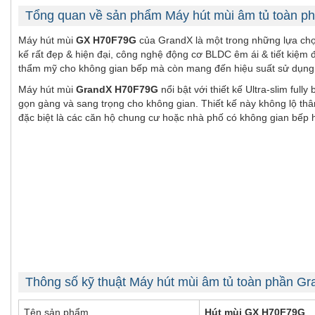
Tổng quan về sản phẩm Máy hút mùi âm tủ toàn 
Máy hút mùi
GX H70F79G
của GrandX là một trong những lựa chọn
kế rất đẹp & hiện đại, công nghệ động cơ BLDC êm ái & tiết kiệm
thẩm mỹ cho không gian bếp mà còn mang đến hiệu suất sử dụng
Máy hút mùi
GrandX H70F79G
nổi bật với thiết kế Ultra-slim full
gọn gàng và sang trọng cho không gian. Thiết kế này không lộ thâ
đặc biệt là các căn hộ chung cư hoặc nhà phố có không gian bếp 
Thông số kỹ thuật Máy hút mùi âm tủ toàn phần 
Tên sản phẩm
Hút mùi GX H70F79G