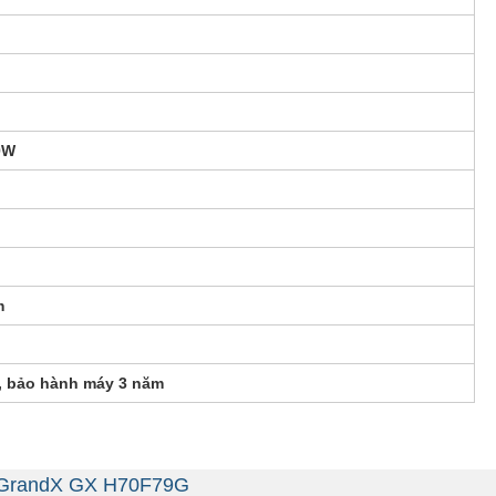
0W
m
, bảo hành máy 3 năm
ần GrandX GX H70F79G