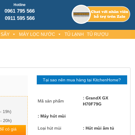
Hotline
0961 795 566
0911 595 566
 SẤY
MÁY LỌC NƯỚC
TỦ LẠNH
TỦ RƯỢU
Tại sao nên mua hàng tại KitchenHome?
GrandX GX
Mã sản phẩm
H70F79G
- 19h)
Máy hút mùi
 - 20h)
Loại hút mùi
Hút mùi âm tủ
 để có giá