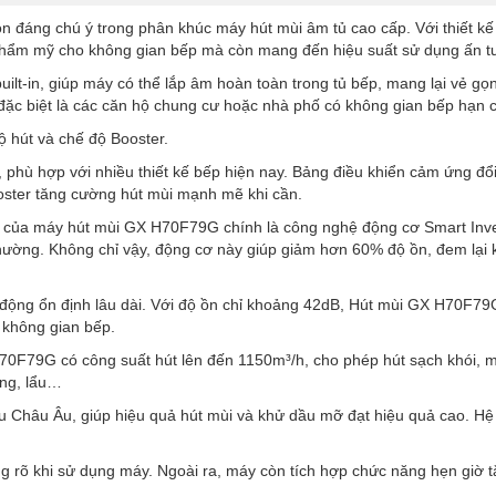
 đáng chú ý trong phân khúc máy hút mùi âm tủ cao cấp. Với thiết kế 
 thẩm mỹ cho không gian bếp mà còn mang đến hiệu suất sử dụng ấn t
ly built-in, giúp máy có thể lắp âm hoàn toàn trong tủ bếp, mang lại vẻ 
 đặc biệt là các căn hộ chung cư hoặc nhà phố có không gian bếp hạn 
độ hút và chế độ Booster.
, phù hợp với nhiều thiết kế bếp hiện nay. Bảng điều khiển cảm ứng đ
ooster tăng cường hút mùi mạnh mẽ khi cần.
eo của máy hút mùi GX H70F79G chính là công nghệ động cơ Smart Inver
hường. Không chỉ vậy, động cơ này giúp giảm hơn 60% độ ồn, đem lại k
t động ổn định lâu dài. Với độ ồn chỉ khoảng 42dB, Hút mùi GX H70F7
 không gian bếp.
70F79G có công suất hút lên đến 1150m³/h, cho phép hút sạch khói, 
ớng, lẩu…
u Châu Âu, giúp hiệu quả hút mùi và khử dầu mỡ đạt hiệu quả cao. Hệ t
 rõ khi sử dụng máy. Ngoài ra, máy còn tích hợp chức năng hẹn giờ tắ