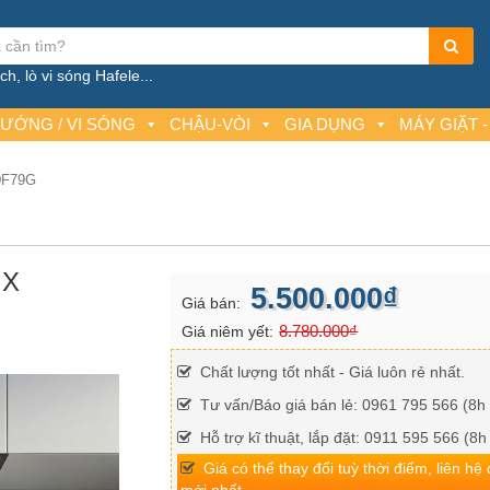
h, lò vi sóng Hafele...
NƯỚNG / VI SÓNG
CHẬU-VÒI
GIA DỤNG
MÁY GIẶT -
0F79G
GX
5.500.000₫
Giá bán:
8.780.000₫
Giá niêm yết:
Chất lượng tốt nhất - Giá luôn rẻ nhất.
Tư vấn/Báo giá bán lẻ: 0961 795 566 (8h 
Hỗ trợ kĩ thuật, lắp đặt: 0911 595 566 (8h
Giá có thể thay đổi tuỳ thời điểm, liên hệ