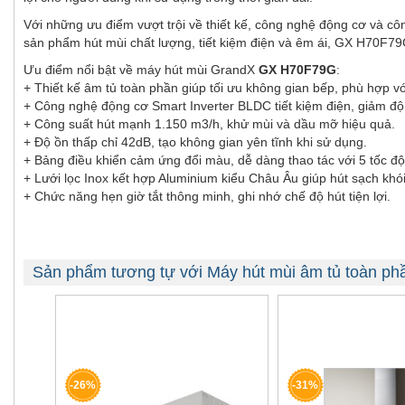
Với những ưu điểm vượt trội về thiết kế, công nghệ động cơ và 
sản phẩm hút mùi chất lượng, tiết kiệm điện và êm ái, GX H70F79
Ưu điểm nổi bật về máy hút mùi GrandX
GX H70F79G
:
+ Thiết kế âm tủ toàn phần giúp tối ưu không gian bếp, phù hợp v
+ Công nghệ động cơ Smart Inverter BLDC tiết kiệm điện, giảm độ 
+ Công suất hút mạnh 1.150 m3/h, khử mùi và dầu mỡ hiệu quả.
+ Độ ồn thấp chỉ 42dB, tạo không gian yên tĩnh khi sử dụng.
+ Bảng điều khiển cảm ứng đổi màu, dễ dàng thao tác với 5 tốc độ
+ Lưới lọc Inox kết hợp Aluminium kiểu Châu Âu giúp hút sạch kh
+ Chức năng hẹn giờ tắt thông minh, ghi nhớ chế độ hút tiện lợi.
Sản phẩm tương tự với Máy hút mùi âm tủ toàn 
-26%
-31%