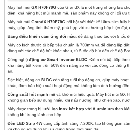
Máy hút mùi
GX H70F79G
của GrandX là một trong những lựa chọn
điện, khả năng hút mùi mạnh mẽ, sản phẩm này không chỉ tối ưu
Máy hút mùi
GrandX H70F79G
nổi bật với thiết kế Ultra-slim ful
máy, giúp tăng tính thẩm mỹ, phù hợp với xu hướng bếp hiện đại,
Bảng điều khiển cảm ứng đổi màu
, dễ dàng thao tác với 5 tốc 
Máy có kích thước tủ bếp tiêu chuẩn là 700mm và dễ dàng lắp đặt
dàng với các chế độ hút khác nhau, từ 5 tốc độ hút đến chế độ B
Công nghệ
động cơ Smart Inverter BLDC
: Điểm nổi bật tiếp th
khả năng tiết kiệm trên 50% điện năng so với các động cơ thông t
ăn.
Đặc biệt, động cơ BLDC còn tăng tuổi thọ động cơ, giúp máy hoạ
khúc, đảm bảo hiệu suất hoạt động mà không làm ảnh hưởng đến
Công suất hút mạnh mẽ
và khử mùi hiệu quả: Máy hút mùi GX H
không gian bếp sử dụng nhiều khi nấu nướng, như chiên xào, nư
Máy được trang bị
lưới lọc Inox kết hợp với Aluminium
theo kiể
không khí trong lành cho bếp.
Đèn LED Strip 4W
cung cấp ánh sáng 7.200K, tạo không gian sáng
lợi cho người dùng khi sử dụng trong thời gian dài.