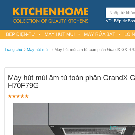
VD: Bếp từ Bosc
BẾP ĐIỆN-TỪ
MÁY HÚT MÙI
MÁY RỬA BÁT
LÒ 
Trang chủ
Máy hút mùi
Máy hút mùi âm tủ toàn phần GrandX GX H7
Máy hút mùi âm tủ toàn phần GrandX 
H70F79G