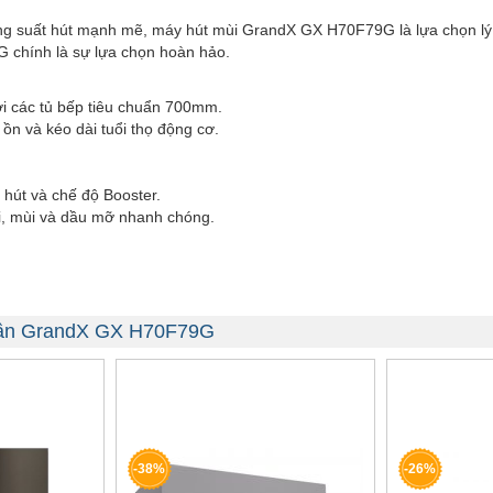
công suất hút mạnh mẽ, máy hút mùi GrandX GX H70F79G là lựa chọn lý
G chính là sự lựa chọn hoàn hảo.
ới các tủ bếp tiêu chuẩn 700mm.
ồn và kéo dài tuổi thọ động cơ.
 hút và chế độ Booster.
ói, mùi và dầu mỡ nhanh chóng.
phần GrandX GX H70F79G
-38%
-26%