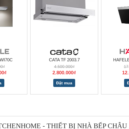
WI70C
CATA TF 2003.7
HAFEL
00₫
4.500.000₫
17
00₫
2.800.000₫
12
a
Đặt mua
TCHENHOME - THIẾT BỊ NHÀ BẾP CHÂU