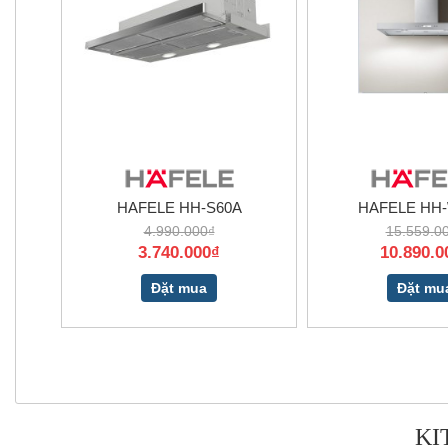
HAFELE HH-S60A
HAFELE HH-
4.990.000₫
15.559.0
3.740.000₫
10.890.0
Đặt mua
Đặt mu
KI