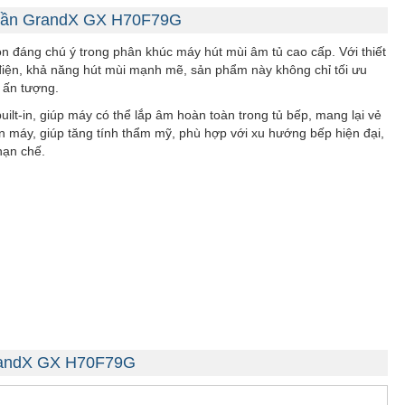
phần GrandX GX H70F79G
 đáng chú ý trong phân khúc máy hút mùi âm tủ cao cấp. Với thiết
 điện, khả năng hút mùi mạnh mẽ, sản phẩm này không chỉ tối ưu
 ấn tượng.
y built-in, giúp máy có thể lắp âm hoàn toàn trong tủ bếp, mang lại vẻ
n máy, giúp tăng tính thẩm mỹ, phù hợp với xu hướng bếp hiện đại,
hạn chế.
GrandX GX H70F79G