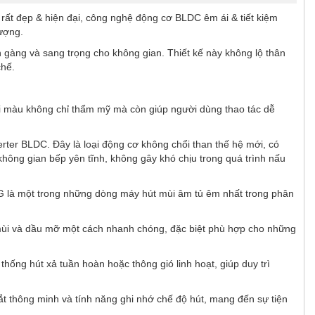
rất đẹp & hiện đại, công nghệ động cơ BLDC êm ái & tiết kiệm
ượng.
gọn gàng và sang trọng cho không gian. Thiết kế này không lộ thân
chế.
ổi màu không chỉ thẩm mỹ mà còn giúp người dùng thao tác dễ
ter BLDC. Đây là loại động cơ không chổi than thế hệ mới, có
hông gian bếp yên tĩnh, không gây khó chịu trong quá trình nấu
9G là một trong những dòng máy hút mùi âm tủ êm nhất trong phân
mùi và dầu mỡ một cách nhanh chóng, đặc biệt phù hợp cho những
hống hút xả tuần hoàn hoặc thông gió linh hoạt, giúp duy trì
t thông minh và tính năng ghi nhớ chế độ hút, mang đến sự tiện