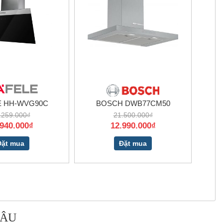
E HH-WVG90C
BOSCH DWB77CM50
.259.000₫
21.500.000₫
.940.000₫
12.990.000₫
Đặt mua
Đặt mua
 ÂU