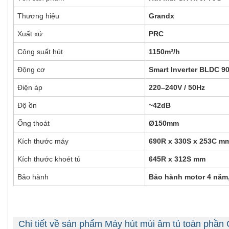
Thương hiệu
Grandx
Xuất xứ
PRC
Công suất hút
1150m³/h
Động cơ
Smart Inverter BLDC 9
Điện áp
220–240V / 50Hz
Độ ồn
~42dB
Ống thoát
Ø150mm
Kích thước máy
690R x 330S x 253C m
Kích thước khoét tủ
645R x 312S mm
Bảo hành
Bảo hành motor 4 năm
Chi tiết về sản phẩm Máy hút mùi âm tủ toàn ph