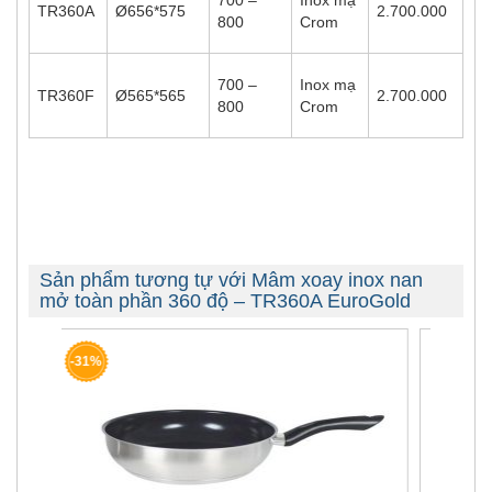
700 –
Inox mạ
TR360A
Ø656*575
2.700.000
800
Crom
700 –
Inox mạ
TR360F
Ø565*565
2.700.000
800
Crom
Sản phẩm tương tự với Mâm xoay inox nan
mở toàn phần 360 độ – TR360A EuroGold
-15%