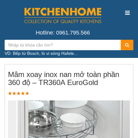
Hotline: 0961.795.566
VD: Bếp từ Bosch, lò vi sóng Hafele...
Mâm xoay inox nan mở toàn phần
360 độ – TR360A EuroGold