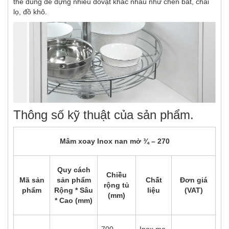
thể dùng để đựng nhiều đồvật khác nhau như chén bát, chai
lọ, đồ khô.
Thông số kỹ thuật của sản phẩm.
Mâm xoay Inox nan mở ¾ – 270
Quy cách
Chiều
Mã sản
sản phẩm
Chất
Đơn giá
rộng tủ
phẩm
Rộng * Sâu
liệu
(VAT)
(mm)
* Cao (mm)