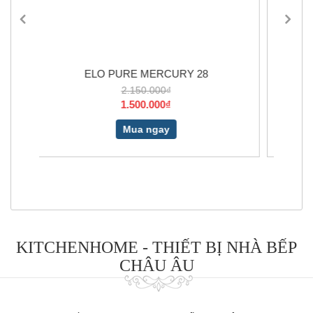
Y 28
GIÁ XOONG NỒI, BÁT ĐĨA...
2.080.000₫
1.768.000₫
Mua ngay
KITCHENHOME - THIẾT BỊ NHÀ BẾP
CHÂU ÂU