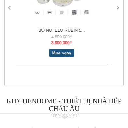
BIN 5...
CATA ISB 603 BK
0₫
17.500.000₫
0₫
10.990.000₫
ay
Mua ngay
KITCHENHOME - THIẾT BỊ NHÀ BẾP
CHÂU ÂU