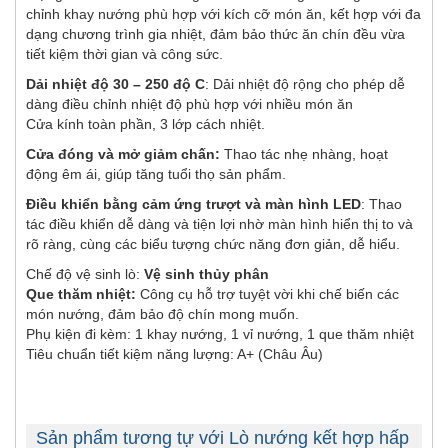
chỉnh khay nướng phù hợp với kích cỡ món ăn, kết hợp với đa
dạng chương trình gia nhiệt, đảm bảo thức ăn chín đều vừa
tiết kiệm thời gian và công sức.
Dải nhiệt độ 30 – 250 độ C
: Dải nhiệt độ rộng cho phép dễ
dàng điều chỉnh nhiệt độ phù hợp với nhiều món ăn
Cửa kính toàn phần, 3 lớp cách nhiệt.
Cửa đóng và mở giảm chấn:
Thao tác nhẹ nhàng, hoạt
động êm ái, giúp tăng tuổi thọ sản phẩm.
Điều khiển bằng cảm ứng trượt và màn hình LED
: Thao
tác điều khiển dễ dàng và tiện lợi nhờ màn hình hiển thị to và
rõ ràng, cùng các biểu tượng chức năng đơn giản, dễ hiểu.
Chế độ vệ sinh lò:
Vệ sinh thủy phân
Que thăm nhiệt:
Công cụ hỗ trợ tuyệt vời khi chế biến các
món nướng, đảm bảo độ chín mong muốn.
Phụ kiện đi kèm: 1 khay nướng, 1 vỉ nướng, 1 que thăm nhiệt
Tiêu chuẩn tiết kiệm năng lượng: A+ (Châu Âu)
Sản phẩm tương tự với Lò nướng kết hợp hấp