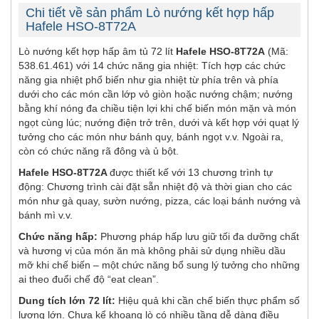
Chi tiết về sản phẩm Lò nướng kết hợp hấp
Hafele HSO-8T72A
Lò nướng kết hợp hấp âm tủ 72 lít
Hafele HSO-8T72A
(Mã:
538.61.461) với 14 chức năng gia nhiệt: Tích hợp các chức
năng gia nhiệt phổ biến như gia nhiệt từ phía trên và phía
dưới cho các món cần lớp vỏ giòn hoặc nướng chậm; nướng
bằng khí nóng đa chiều tiện lợi khi chế biến món mặn và món
ngọt cùng lúc; nướng điện trở trên, dưới và kết hợp với quạt lý
tưởng cho các món như bánh quy, bánh ngọt v.v. Ngoài ra,
còn có chức năng rã đông và ủ bột.
Hafele HSO-8T72A
được thiết kế với 13 chương trình tự
động: Chương trình cài đặt sẵn nhiệt độ và thời gian cho các
món như gà quay, sườn nướng, pizza, các loại bánh nướng và
bánh mì v.v.
Chức năng hấp:
Phương pháp hấp lưu giữ tối đa dưỡng chất
và hương vị của món ăn mà không phải sử dụng nhiều dầu
mỡ khi chế biến – một chức năng bổ sung lý tưởng cho những
ai theo đuổi chế độ “eat clean”.
Dung tích lớn 72 lít:
Hiệu quả khi cần chế biến thực phẩm số
lượng lớn. Chưa kể khoang lò có nhiều tầng dễ dàng điều