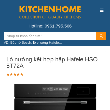
Hotline: 0961.795.566
VD: Bếp từ Bosch, lò vi sóng Hafele...
Lò nướng kết hợp hấp Hafele HSO-
8T72A