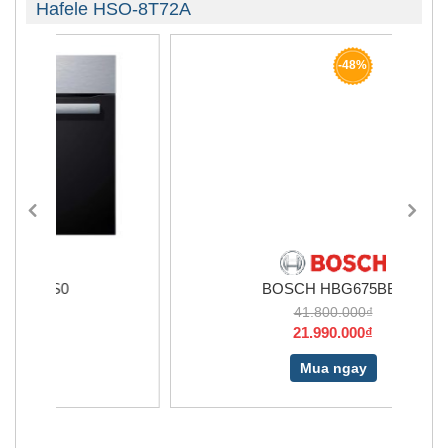
Hafele HSO-8T72A
-48%
BOSCH HBG675BB1
41.800.000₫
21.990.000₫
Mua ngay