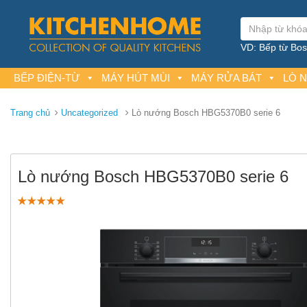
VD: Bếp từ Bosc
BẾP ĐIỆN-TỪ
MÁY HÚT MÙI
MÁY RỬA BÁT
LÒ 
Trang chủ
Uncategorized
Lò nướng Bosch HBG5370B0 serie 6
Lò nướng Bosch HBG5370B0 serie 6