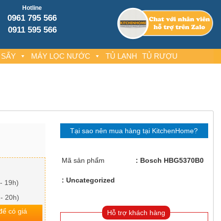
Hotline
0961 795 566
0911 595 566
 SẤY
MÁY LỌC NƯỚC
TỦ LẠNH
TỦ RƯỢU
Tại sao nên mua hàng tại KitchenHome?
Mã sản phẩm
Bosch HBG5370B0
Uncategorized
- 19h)
 - 20h)
 để có giá
Hỗ trợ khách hàng