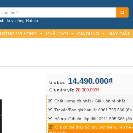
h, lò vi sóng Hafele...
NƯỚNG / VI SÓNG
CHẬU-VÒI
GIA DỤNG
MÁY GIẶT -
14.490.000₫
Giá bán:
28.000.000₫
Giá niêm yết:
Chất lượng tốt nhất - Giá luôn rẻ nhất.
Tư vấn/Báo giá bán lẻ: 0961 795 566 (8h 
Hỗ trợ kĩ thuật, lắp đặt: 0911 595 566 (8h
Giá có thể thay đổi tuỳ thời điểm, liên hệ