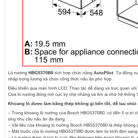
Lò nướng
HBG5370B0
tích hợp chức năng
AutoPilot
: Tự động n
nhập trọng lượng và chọn công thức nấu ăn phù hợp.
Điều khiển qua màn hình LCD: Thao tác dễ dàng và trực quan với
Cửa lò nướng đóng mở cực kỳ nhẹ nhàng và êm ái nhờ hệ thống S
Khoang lò được làm bằng thép không gỉ bền tốt, dễ lau chùi 
– Trong khoang lò nướng của Bosch HBG5370B0, có đến 5 vị trí cho
ứng nhu cầu nấu ăn đa dạng.
– Vật liệu của khoang lò nướng Bosch HBG5370B0 là thép không 
– Mặt trước của lò nướng HBG5370B0 được làm từ kính đen sang trọ
– Lò nướng được trang bị cụm đèn Halogen bên trong khoang lò, gi