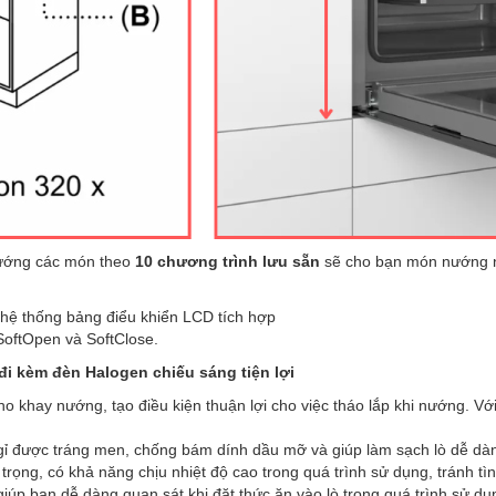
ướng các món theo
10 chương trình lưu sẵn
sẽ cho bạn món nướng ng
 hệ thống bảng điểu khiển LCD tích hợp
oftOpen và SoftClose.
đi kèm đèn Halogen chiếu sáng tiện lợi
 khay nướng, tạo điều kiện thuận lợi cho việc tháo lắp khi nướng. Vớ
gỉ được tráng men, chống bám dính dầu mỡ và giúp làm sạch lò dễ dà
ng, có khả năng chịu nhiệt độ cao trong quá trình sử dụng, tránh tìn
úp bạn dễ dàng quan sát khi đặt thức ăn vào lò trong quá trình sử dụ