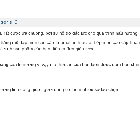
serie 6
71L rất được ưa chuộng, bởi sự hỗ trợ đắc lực cho quá trình nấu nướng.
tráng một lớp men cao cấp Enamel anthracite. Lớp men cao cấp Ename
vệ sinh sản phẩm của bạn diễn ra đơn giản hơn.
ang của lò nướng vì vậy mà thức ăn của bạn luôn được đảm bảo chín đề
nướng linh động giúp người dùng có thêm nhiều sự lựa chọn: