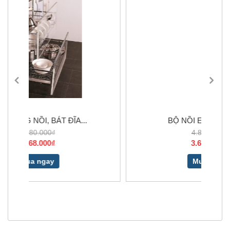
-24%
BỘ NỒI ELO RUBIN 5...
4.850.000₫
3.690.000₫
Mua ngay