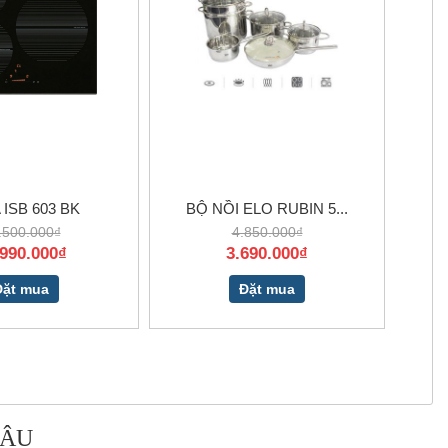
 ISB 603 BK
BỘ NỒI ELO RUBIN 5...
.500.000₫
4.850.000₫
.990.000₫
3.690.000₫
Đặt mua
Đặt mua
 ÂU