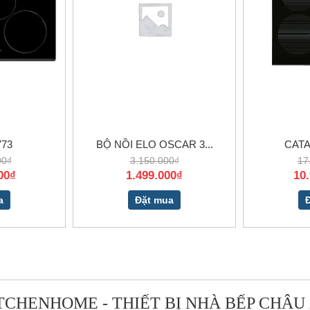
773
BỘ NỒI ELO OSCAR 3...
CATA
00₫
3.150.000₫
17
00₫
1.499.000₫
10
a
Đặt mua
TCHENHOME - THIẾT BỊ NHÀ BẾP CHÂU