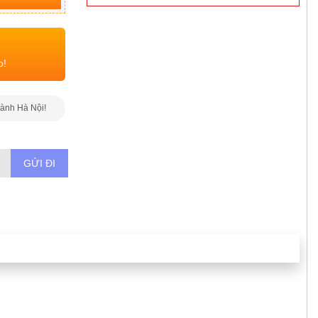
o!
hành Hà Nội!