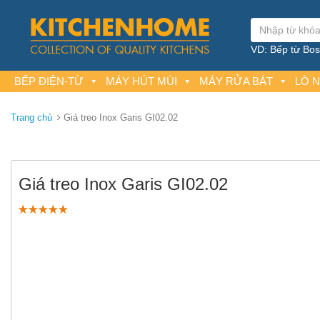
VD: Bếp từ Bosc
BẾP ĐIỆN-TỪ
MÁY HÚT MÙI
MÁY RỬA BÁT
LÒ 
Trang chủ
Giá treo Inox Garis GI02.02
Giá treo Inox Garis GI02.02