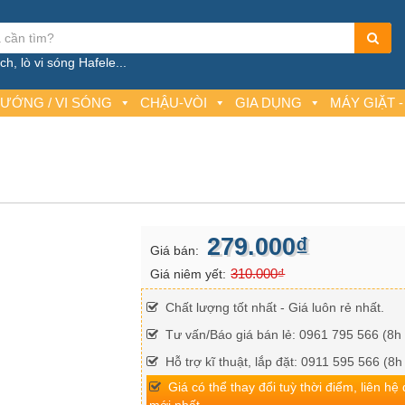
h, lò vi sóng Hafele...
NƯỚNG / VI SÓNG
CHẬU-VÒI
GIA DỤNG
MÁY GIẶT -
279.000₫
Giá bán:
310.000₫
Giá niêm yết:
Chất lượng tốt nhất - Giá luôn rẻ nhất.
Tư vấn/Báo giá bán lẻ: 0961 795 566 (8h 
Hỗ trợ kĩ thuật, lắp đặt: 0911 595 566 (8h
Giá có thể thay đổi tuỳ thời điểm, liên hệ