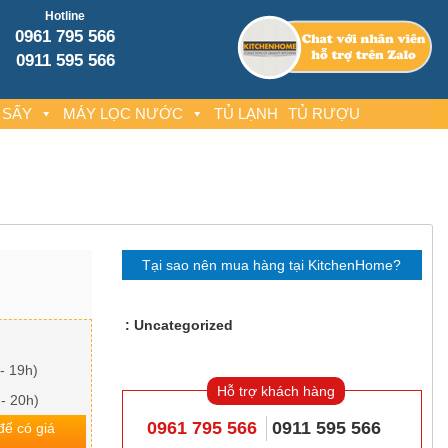
Hotline
0961 795 566
0911 595 566
 SẤY
MÁY LỌC NƯỚC
TỦ LẠNH
TỦ RƯỢU
Tại sao nên mua hàng tại KitchenHome?
Uncategorized
- 19h)
Hỗ trợ khách hàng
 - 20h)
0961 795 566
0911 595 566
 để có giá