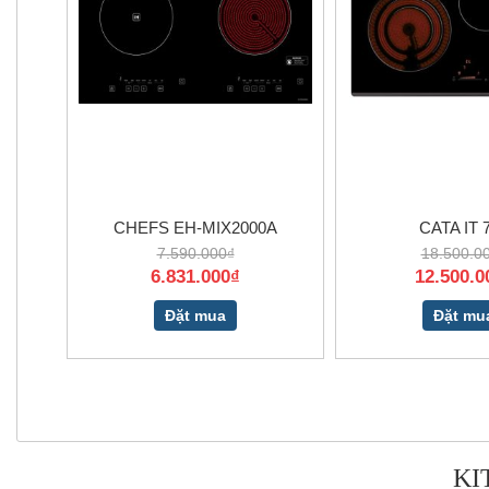
CHEFS EH-MIX2000A
CATA IT 
7.590.000₫
18.500.0
6.831.000₫
12.500.0
Đặt mua
Đặt mu
KI