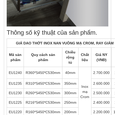
Thông số kỹ thuật của sản phẩm.
GIÁ DAO THỚT INOX NAN VUÔNG MẠ CROM, RAY GIẢM
Chiều
Mã sản
Quy cách sản
Chất
Giá NY
rộng
phẩm
phẩm
liệu
(VNĐ)
tủ
EU1240
R360*S450*C530mm
40mm
2.700.000
EU1235
R310*S450*C530mm
350mm
2.600.000
Inox
mạ
EU1230
R260*S450*C530mm
300mm
2.500.000
Crom
EU1225
R216*S450*C530mm
250mm
2.400.000
EU1220
R160*S450*C530mm
200mm
2.200.000