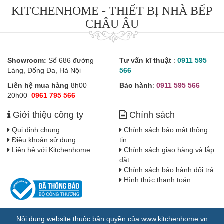
KITCHENHOME - THIẾT BỊ NHÀ BẾP
CHÂU ÂU
Showroom:
Số 686 đường
Tư vấn kĩ thuật
:
0911 595
Láng, Đống Đa, Hà Nội
566
Liên hệ mua hàng
8h00 –
Bảo hành
:
0911 595 566
20h00
0961 795 566
Giới thiệu công ty
Chính sách
Qui định chung
Chính sách bảo mật thông
Điều khoản sử dụng
tin
Liên hệ với Kitchenhome
Chính sách giao hàng và lắp
đặt
Chính sách bảo hành đổi trả
Hình thức thanh toán
Nội dung website thuộc bản quyền của www.kitchenhome.vn