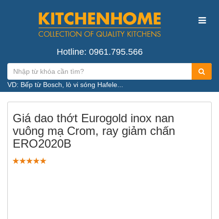
Hotline: 0961.795.566
VD: Bếp từ Bosch, lò vi sóng Hafele...
Giá dao thớt Eurogold inox nan
vuông mạ Crom, ray giảm chấn
ERO2020B