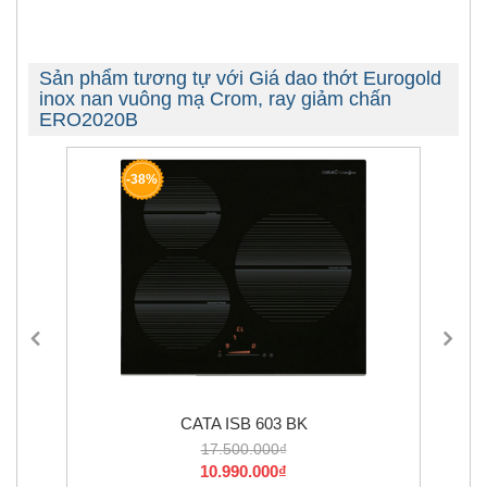
Sản phẩm tương tự với Giá dao thớt Eurogold
inox nan vuông mạ Crom, ray giảm chấn
ERO2020B
8%
-1
CATA ISB 603 BK
MÁY HÚT MÙI CHEF
17.500.000₫
6.190.00
10.990.000₫
5.571.00