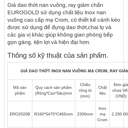
Giá dao thớt nan vuông, ray giảm chấn
EUROGOLD sử dụng chất liệu Inox nan
vuông cao cấp mạ Crom, có thiết kế cánh kéo
được sử dụng để đựng dao thớt,chai lọ và
các gia vị khác giúp không gian phòng bếp
gọn gàng, tiện lợi và hiện đại hơn.
Thông số kỹ thuật của sản phẩm.
GIÁ DAO THỚT INOX NAN VUÔNG MẠ CROM, RAY GIẢ
Chiều
Đơn giá
Mã sản
Quy cách sản phẩm
Chất
rộng tủ
chưa VA
phẩm
(Rộng*Cao*Sâu)mm
liệu
(mm)
(VND)
Inox
ERO2020B
R160*S475*C465mm
2300mm
mạ
2.200.00
Crom