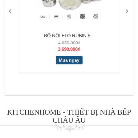
20CM
BỘ NỒI ELO RUBIN 5...
4.850.000₫
3.690.000₫
Mua ngay
KITCHENHOME - THIẾT BỊ NHÀ BẾP
CHÂU ÂU