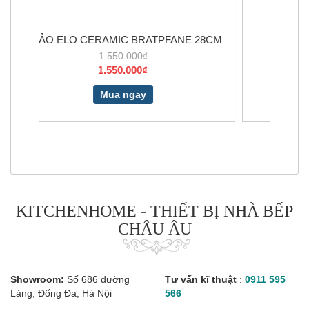
E 28CM
ELO PURE MERCURY 28
2.150.000₫
1.500.000₫
Mua ngay
KITCHENHOME - THIẾT BỊ NHÀ BẾP
CHÂU ÂU
Showroom:
Số 686 đường
Tư vấn kĩ thuật
:
0911 595
Láng, Đống Đa, Hà Nội
566