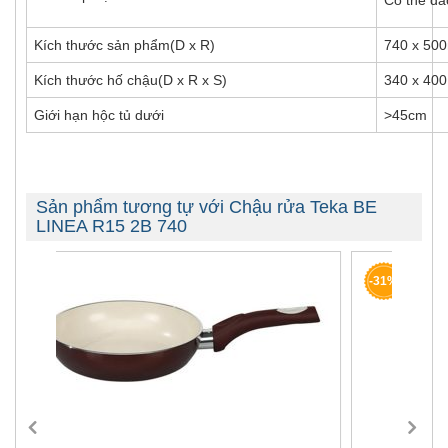
Có thể đả
Kích thước sản phẩm(D x R)
740 x 50
Kích thước hố chậu(D x R x S)
340 x 40
Giới hạn hộc tủ dưới
>45cm
Sản phẩm tương tự với Chậu rửa Teka BE
LINEA R15 2B 740
-31%