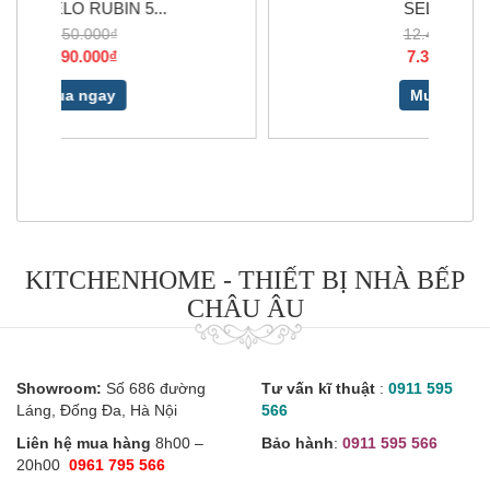
SELENE 90
12.400.000₫
7.300.000₫
Mua ngay
KITCHENHOME - THIẾT BỊ NHÀ BẾP
CHÂU ÂU
Showroom:
Số 686 đường
Tư vấn kĩ thuật
:
0911 595
Láng, Đống Đa, Hà Nội
566
Liên hệ mua hàng
8h00 –
Bảo hành
:
0911 595 566
20h00
0961 795 566