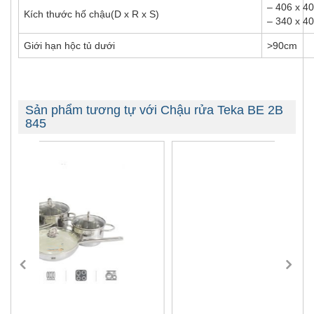
– 406 x 4
Kích thước hố chậu(D x R x S)
– 340 x 4
Giới hạn hộc tủ dưới
>90cm
Sản phẩm tương tự với Chậu rửa Teka BE 2B
845
-42%