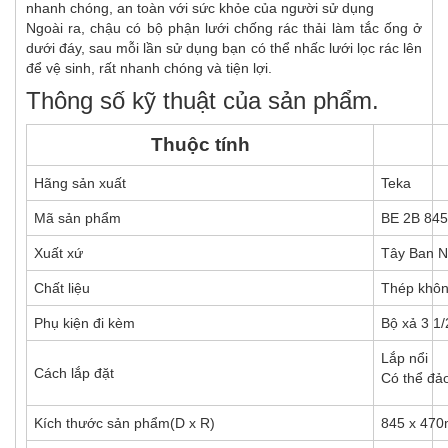
nhanh chóng, an toàn với sức khỏe của người sử dụng
Ngoài ra, chậu có bộ phận lưới chống rác thải làm tắc ống ở
dưới đáy, sau mỗi lần sử dụng bạn có thể nhấc lưới lọc rác lên
để vệ sinh, rất nhanh chóng và tiện lợi.
Thông số kỹ thuật của sản phẩm.
Thuộc tính
Hãng sản xuất
Teka
Mã sản phẩm
BE 2B 845
Xuất xứ
Tây Ban 
Chất liệu
Thép khôn
Phụ kiện đi kèm
Bộ xả 3 1/
Lắp nổi
Cách lắp đặt
Có thể đả
Kích thước sản phẩm(D x R)
845 x 47