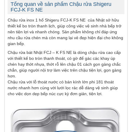
Tổng quan về sản phẩm Chậu rửa Shigeru
FCJ-K FS NE
Chậu rửa inox 1 hố Shigeru FCJ-K FS NE của Nhật sở hữu
thiết kế bo tròn thanh lịch, giúp công việc vệ sinh nhà bếp trở
nên tiện lợi và nhanh chóng. Sản phẩm không chỉ đáp ứng
nhu cầu rửa chén mà còn mang lại vẻ đẹp hiện đại cho không
gian bếp.
Chậu rửa bát Nhật FCJ – K FS NE là dòng chậu rửa cao cấp
với thiết kế bo tròn thanh thoát, có gờ để gác các khay úp
chén hay thớt nhựa, thớt rỗ lên chậu 01 cách gọn gàng chắc
chắn, giúp người nội trợ làm việc trên chậu tiện lợi, gọn gàng
hơn.
Chậu rửa với lỗ thoát nước có bán kính lớn phi 181 thoát
nước nhanh hơn cùng với lưới lọc rác dễ dàng vệ sinh giúp
cho việc dọn dẹp bếp núc cực kỳ đơn giản, tiện lợi.