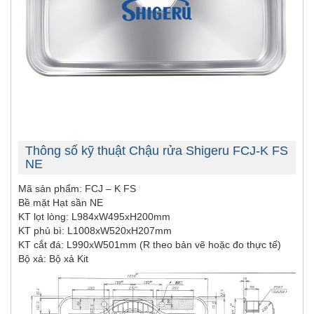
Thông số kỹ thuật Chậu rửa Shigeru FCJ-K FS
NE
Mã sản phẩm: FCJ – K FS
Bề mặt Hạt sần NE
KT lọt lòng: L984xW495xH200mm
KT phủ bì: L1008xW520xH207mm
KT cắt đá: L990xW501mm (R theo bản vẽ hoặc đo thực tế)
Bộ xả: Bộ xả Kit