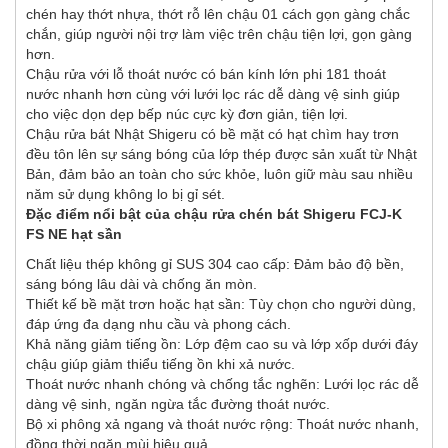
chén hay thớt nhựa, thớt rỗ lên chậu 01 cách gọn gàng chắc
chắn, giúp người nội trợ làm việc trên chậu tiện lợi, gọn gàng
hơn.
Chậu rửa với lỗ thoát nước có bán kính lớn phi 181 thoát
nước nhanh hơn cùng với lưới lọc rác dễ dàng vệ sinh giúp
cho việc dọn dẹp bếp núc cực kỳ đơn giản, tiện lợi.
Chậu rửa bát Nhật Shigeru có bề mặt có hạt chìm hay trơn
đều tôn lên sự sáng bóng của lớp thép được sản xuất từ Nhật
Bản, đảm bảo an toàn cho sức khỏe, luôn giữ màu sau nhiều
năm sử dụng không lo bị gỉ sét.
Đặc điểm nổi bật của chậu rửa chén bát Shigeru FCJ-K
FS NE hạt sần
Chất liệu thép không gỉ SUS 304 cao cấp: Đảm bảo độ bền,
sáng bóng lâu dài và chống ăn mòn.
Thiết kế bề mặt trơn hoặc hạt sần: Tùy chọn cho người dùng,
đáp ứng đa dạng nhu cầu và phong cách.
Khả năng giảm tiếng ồn: Lớp đệm cao su và lớp xốp dưới đáy
chậu giúp giảm thiểu tiếng ồn khi xả nước.
Thoát nước nhanh chóng và chống tắc nghẽn: Lưới lọc rác dễ
dàng vệ sinh, ngăn ngừa tắc đường thoát nước.
Bộ xi phông xả ngang và thoát nước rộng: Thoát nước nhanh,
đồng thời ngăn mùi hiệu quả.