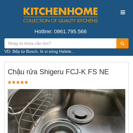
Hotline: 0961.795.566
VD: Bếp từ Bosch, lò vi sóng Hafele...
Chậu rửa Shigeru FCJ-K FS NE