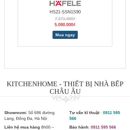
HS21-SSN1S90
7.271.000₫
5.090.000₫
Mua ngay
KITCHENHOME - THIẾT BỊ NHÀ BẾP
CHÂU ÂU
Showroom:
Số 686 đường
Tư vấn kĩ thuật
:
0911 595
Láng, Đống Đa, Hà Nội
566
Liên hệ mua hàng
8h00 –
Bảo hành
:
0911 595 566