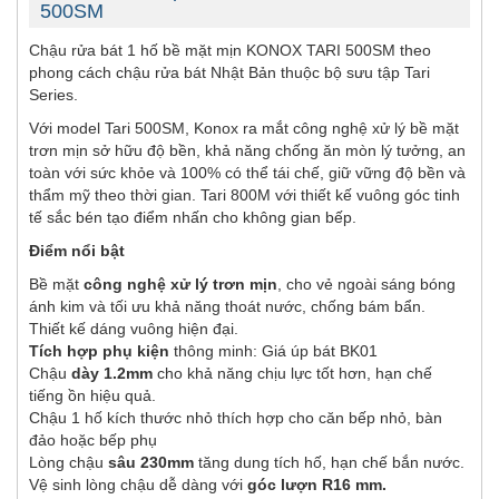
500SM
Chậu rửa bát 1 hố bề mặt mịn KONOX TARI 500SM theo
phong cách chậu rửa bát Nhật Bản thuộc bộ sưu tập Tari
Series.
Với model Tari 500SM, Konox ra mắt công nghệ xử lý bề mặt
trơn mịn sở hữu độ bền, khả năng chống ăn mòn lý tưởng, an
toàn với sức khỏe và 100% có thể tái chế, giữ vững độ bền và
thẩm mỹ theo thời gian. Tari 800M với thiết kế vuông góc tinh
tế sắc bén tạo điểm nhấn cho không gian bếp.
Điểm nổi bật
Bề mặt
công nghệ xử lý trơn mịn
, cho vẻ ngoài sáng bóng
ánh kim và tối ưu khả năng thoát nước, chống bám bẩn.
Thiết kế dáng vuông hiện đại.
Tích hợp phụ kiện
thông minh: Giá úp bát BK01
Chậu
dày 1.2mm
cho khả năng chịu lực tốt hơn, hạn chế
tiếng ồn hiệu quả.
Chậu 1 hố kích thước nhỏ thích hợp cho căn bếp nhỏ, bàn
đảo hoặc bếp phụ
Lòng chậu
sâu 230mm
tăng dung tích hố, hạn chế bắn nước.
Vệ sinh lòng chậu dễ dàng với
góc lượn R16 mm.