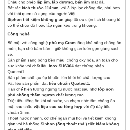
Chậu cho phép l
ắp âm, lắp dương, bán âm
mặt đá.
Bát rác
kích thước 114mm
, với 3 lớp lọc chống tắc, phù hợp
với thói quen sử dụng của người Việt.
Siphon tiết kiệm không gian
giúp tối ưu diện tích khoang tủ,
có thể chứa đồ hoặc lắp ngăn kéo trong khoang.
Công nghệ
Bề mặt với công nghệ
phủ mạ Crom
tăng khả năng chống ăn
mòn, hạn chế bám bẩn – giữ không gian luôn gọn gàng sạch
sẽ.
Sản phẩm sáng bóng bền màu, chống oxy hóa, an toàn cho
sức khỏe với chất liệu
inox SUS304
đạt chứng nhận
Quatest1.
Sản phẩm chế tạo ép khuôn liền khối hố chất lượng cao.
Vật liệu sản phẩm đạt
tiêu chuẩn Quatest1.
Hạn chế hiện tượng ngưng tụ nước mặt sau nhờ
lớp sơn
phủ chống thấm
ngược
chất lượng cao.
Triệt tiêu tiếng ồn khi xả nước, va chạm nhờ tấm chống ồn
mặt sau chậu
vật liệu cao su tổng hợp
với độ dày tiêu
chuẩn 3mm.
Thoát nước nhanh, cơ chế ngăn mùi hôi và tiết kiệm không
gian với hệ thống
Siphon (ống thoát thải) tiết kiệm không
gian cải tiến.