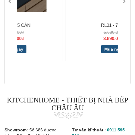
RL01 - 7843L
5.680.000₫
3.890.000₫
Mua ngay
KITCHENHOME - THIẾT BỊ NHÀ BẾP
CHÂU ÂU
Showroom:
Số 686 đường
Tư vấn kĩ thuật
:
0911 595