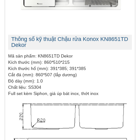
Thông số kỹ thuật Chậu rửa Konox KN8651TD
Dekor
Mã sản phẩm: KN8651TD Dekor
Kích thước (mm): 860*510*215
Kích thước hố (mm): 391*385; 391*385
Cắt đá (mm): 860*507 (lắp dương)
Độ dày (mm): 1.0
Chất liệu: SS304
Full set kèm Siphon, giá úp bát inox, thớt inox