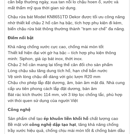
căn bếp thường ngày, xua tan nỗi lo chậu hoen ố, xước và
mất thẩm mỹ qua thời gian sử dụng.
Chậu rửa bát Model KN8651TD Dekor được tối ưu công năng
nhờ thiết kế chậu 2 hố cân hạ bậc, tích hợp phụ kiện đi kèm,
biến chậu rửa bát thông thường thành “trạm sơ chế” đa năng.
Điểm nổi bật
Khả năng chống xước cực cao, chống mài mòn tốt
Thiết kế hiện đại với gờ hạ bậc – tích hợp phụ kiện thông
minh: Siphon, giá úp bát inox, thớt inox.
Chậu 2 hố cân mang lại tổng thể cân đối cho sản phẩm
Lòng chậu sâu tăng dung tích hố, hạn chế bắn nước
Vệ sinh lòng chậu dễ dàng với góc lượn R20 mm
Chậu cho phép lắp đặt dương, âm, bán âm mặt đá. Nhà cung
cấp ưu tiên phong cách lắp đặt dương, bán âm
Bát rác kích thước 114 mm, với 3 lớp lọc chống tắc, phù hợp
với thói quen sử dụng của người Việt
Công nghệ
Sản phẩm chế tạo
ép khuôn liền khối hố
chất lượng cao
Bề mặt với
công nghệ dập tạo hạt
, tăng khả năng chống
trầy xước hiệu quả, chống chịu mài mòn tốt & chống bám dầu