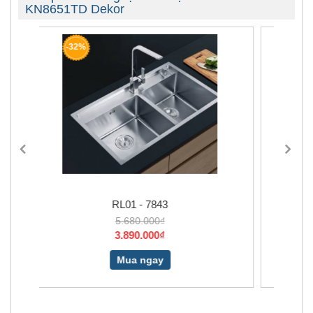
KN8651TD Dekor
-31%
RL04 - 7843L
6.680.000₫
4.650.000₫
Mua ngay