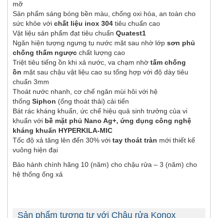
mỡ
Sản phẩm sáng bóng bền màu, chống oxi hóa, an toàn cho
sức khỏe với
chất liệu inox 304
tiêu chuẩn cao
Vật liệu sản phẩm đạt tiêu chuẩn
Quatest1
Ngăn hiện tượng ngưng tụ nước mặt sau nhờ lớp
sơn phủ
chống thấm ngược
chất lượng cao
Triệt tiêu tiếng ồn khi xả nước, va chạm nhờ
tấm chống
ồn
mặt sau chậu vật liệu cao su tổng hợp với độ dày tiêu
chuẩn 3mm
Thoát nước nhanh, cơ chế ngăn mùi hôi với hệ
thống
Siphon
(ống thoát thải) cải tiến
Bát rác kháng khuẩn, ức chế hiệu quả sinh trưởng của vi
khuẩn với
bề mặt phủ Nano Ag+, ứng dụng công nghệ
kháng khuẩn HYPERKILA-MIC
Tốc độ xả tăng lên đến 30% với
tay thoát tràn
mới thiết kế
vuông hiện đại
Bảo hành chính hãng 10 (năm) cho chậu rửa – 3 (năm) cho
hệ thống ống xả
Sản phẩm tương tự với Chậu rửa Konox