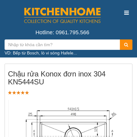
Hotline: 0961.795.566
VD: Bếp từ Bosch, lò vi sóng Hafele...
Chậu rửa Konox đơn inox 304
KN5444SU