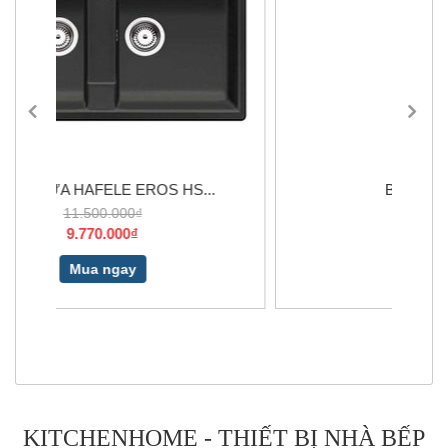
..
BLANCOZIA 8S
11.990.000₫
10.190.000₫
Mua ngay
KITCHENHOME - THIẾT BỊ NHÀ BẾP