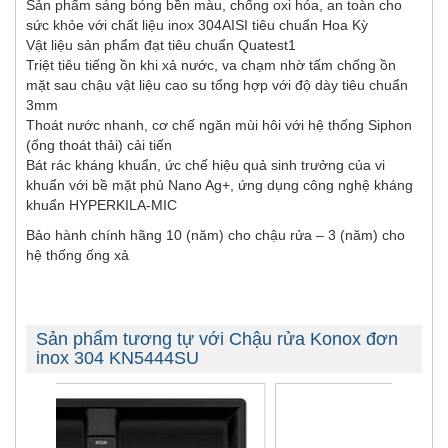
Sản phẩm sáng bóng bền màu, chống oxi hóa, an toàn cho
sức khỏe với chất liệu inox 304AISI tiêu chuẩn Hoa Kỳ
Vật liệu sản phẩm đạt tiêu chuẩn Quatest1
Triệt tiêu tiếng ồn khi xả nước, va chạm nhờ tấm chống ồn
mặt sau chậu vật liệu cao su tổng hợp với độ dày tiêu chuẩn
3mm
Thoát nước nhanh, cơ chế ngăn mùi hôi với hệ thống Siphon
(ống thoát thải) cải tiến
Bát rác kháng khuẩn, ức chế hiệu quả sinh trưởng của vi
khuẩn với bề mặt phủ Nano Ag+, ứng dụng công nghệ kháng
khuẩn HYPERKILA-MIC
Bảo hành chính hãng 10 (năm) cho chậu rửa – 3 (năm) cho
hệ thống ống xả
Sản phẩm tương tự với Chậu rửa Konox đơn
inox 304 KN5444SU
-16%