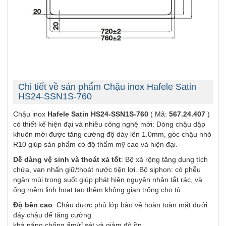
Chi tiết về sản phẩm Chậu inox Hafele Satin
HS24-SSN1S-760
Chậu inox
Hafele Satin HS24-SSN1S-760
( Mã:
567.24.407
)
có thiết kế hiện đại và nhiều công nghệ mới: Dòng chậu dập
khuôn mới được tăng cường độ dày lên 1.0mm, góc chậu nhỏ
R10 giúp sản phẩm có độ thẩm mỹ cao và hiện đại.
Dễ dàng vệ sinh và thoát xả tốt
: Bộ xả rộng tăng dung tích
chứa, van nhấn giữ/thoát nước tiện lợi. Bộ siphon: có phễu
ngăn mùi trong suốt giúp phát hiện nguyên nhân tắt rác, và
ống mềm linh hoạt tạo thêm không gian trống cho tủ.
Độ bền cao
: Chậu được phủ lớp bảo vệ hoàn toàn mặt dưới
đáy chậu để tăng cường
khả năng chống ẩm/rỉ sét và giảm độ ồn.