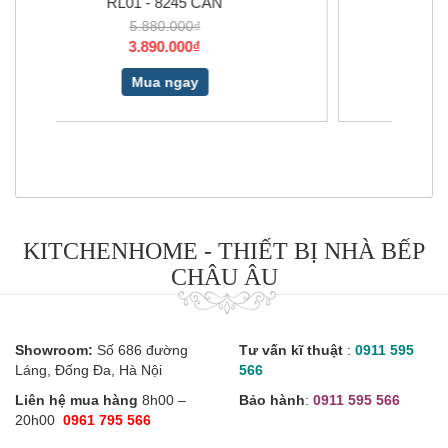
CÂN
RL04 - 7843 CÂN
6.680.000₫
4.650.000₫
Mua ngay
KITCHENHOME - THIẾT BỊ NHÀ BẾP
CHÂU ÂU
Showroom:
Số 686 đường
Tư vấn kĩ thuật
:
0911 595
Láng, Đống Đa, Hà Nội
566
Liên hệ mua hàng
8h00 –
Bảo hành
:
0911 595 566
20h00
0961 795 566