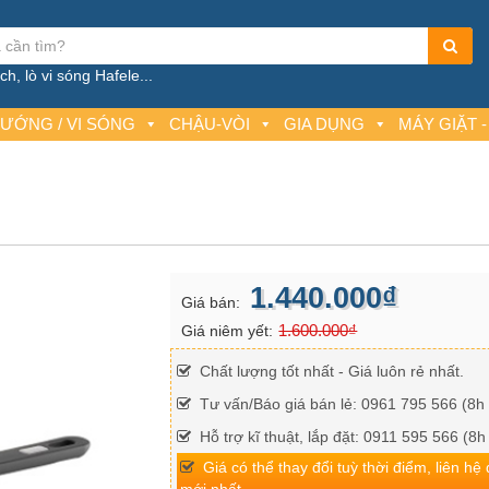
h, lò vi sóng Hafele...
NƯỚNG / VI SÓNG
CHẬU-VÒI
GIA DỤNG
MÁY GIẶT -
1.440.000₫
Giá bán:
1.600.000₫
Giá niêm yết:
Chất lượng tốt nhất - Giá luôn rẻ nhất.
Tư vấn/Báo giá bán lẻ: 0961 795 566 (8h 
Hỗ trợ kĩ thuật, lắp đặt: 0911 595 566 (8h
Giá có thể thay đổi tuỳ thời điểm, liên hệ