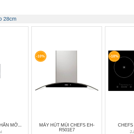
co 28cm
-10%
-10%
HẤN MỞ...
MÁY HÚT MÙI CHEFS EH-
CHEFS 
R501E7
₫
7.