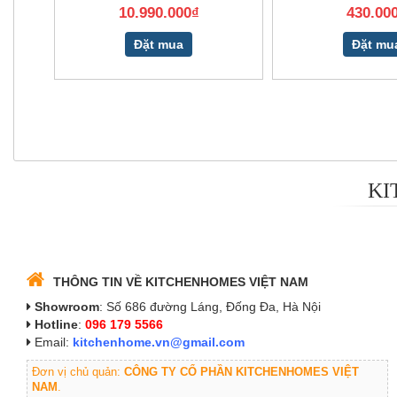
10.990.000₫
430.00
Đặt mua
Đặt mu
KI
THÔNG TIN VỀ KITCHENHOMES VIỆT NAM
Showroom
: Số 686 đường Láng, Đống Đa, Hà Nội
Hotline
:
096 179 5566
Email:
kitchenhome.vn@gmail.com
Đơn vị chủ quản:
CÔNG TY CỔ PHẦN KITCHENHOMES VIỆT
NAM
.