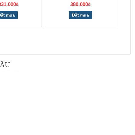
831.000₫
380.000₫
Đặt mua
Đặt mua
 ÂU