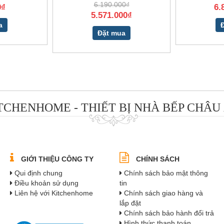
6.190.000₫
0₫
6.
5.571.000₫
a
Đặt mua
TCHENHOME - THIẾT BỊ NHÀ BẾP CHÂU
GIỚI THIỆU CÔNG TY
CHÍNH SÁCH
Qui định chung
Chính sách bảo mật thông
Điều khoản sử dụng
tin
Liên hệ với Kitchenhome
Chính sách giao hàng và
lắp đặt
Chính sách bảo hành đổi trả
Hình thức thanh toán