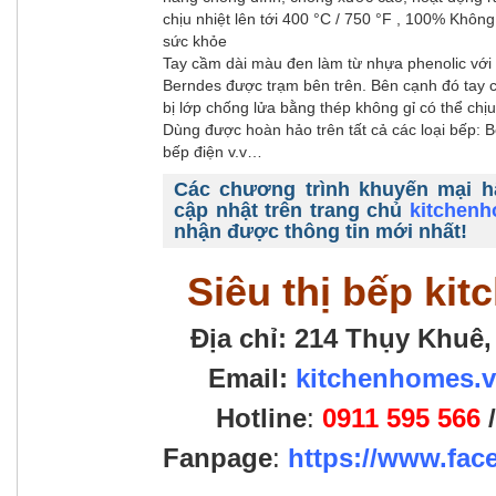
chịu nhiệt lên tới 400 °C / 750 °F , 100% Khôn
sức khỏe
Tay cầm dài màu đen làm từ nhựa phenolic với
Berndes được trạm bên trên. Bên cạnh đó tay
bị lớp chống lửa bằng thép không gỉ có thể chịu
Dùng được hoàn hảo trên tất cả các loại bếp: B
bếp điện v.v…
Các chương trình khuyến mại h
cập nhật trên trang chủ
kitchen
nhận được thông tin mới nhất!
Siêu thị bếp ki
Địa chỉ: 214 Thụy Khuê,
Email:
kitchenhomes.
Hotline
:
0911 595 566
Fanpage
:
https://www.fa