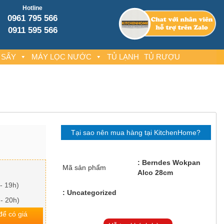
Hotline
0961 795 566
0911 595 566
 SẤY
MÁY LỌC NƯỚC
TỦ LẠNH
TỦ RƯỢU
Tại sao nên mua hàng tại KitchenHome?
Berndes Wokpan
Mã sản phẩm
Alco 28cm
- 19h)
Uncategorized
 - 20h)
 để có giá