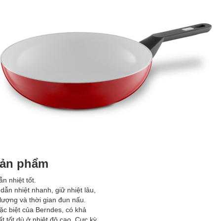
sản phẩm
n nhiệt tốt.
ẫn nhiệt nhanh, giữ nhiệt lâu,
 lượng và thời gian đun nấu.
c biệt của Berndes, có khả
 tốt dù ở nhiệt độ cao. Cực kỳ