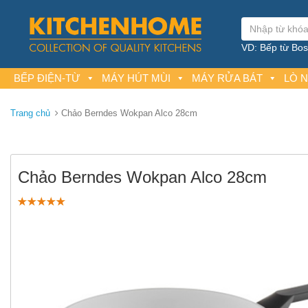
VD: Bếp từ Bosc
BẾP ĐIỆN-TỪ
MÁY HÚT MÙI
MÁY RỬA BÁT
LÒ 
Trang chủ
Chảo Berndes Wokpan Alco 28cm
Chảo Berndes Wokpan Alco 28cm