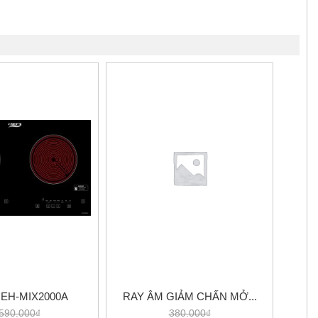
EH-MIX2000A
RAY ÂM GIẢM CHẤN MỞ...
590.000₫
380.000₫