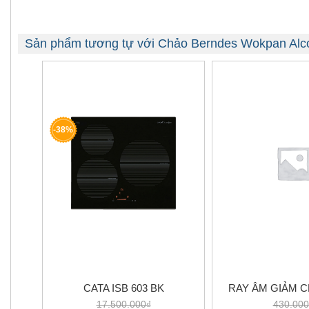
Sản phẩm tương tự với Chảo Berndes Wokpan Al
-38%
CATA ISB 603 BK
RAY ÂM GIẢM C
17.500.000₫
430.000