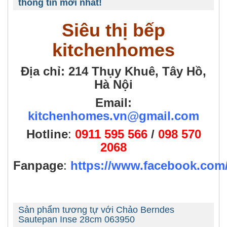
thông tin mới nhất!
Siêu thị bếp
kitchenhomes
Địa chỉ: 214 Thụy Khuê, Tây Hồ,
Hà Nội
Email:
kitchenhomes.vn@gmail.com
Hotline
:
0911 595 566
/
098 570
2068
Fanpage
:
https://www.facebook.co
Sản phẩm tương tự với Chảo Berndes
Sautepan Inse 28cm 063950