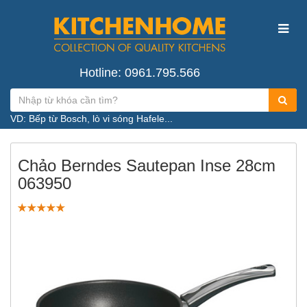
Hotline: 0961.795.566
VD: Bếp từ Bosch, lò vi sóng Hafele...
Chảo Berndes Sautepan Inse 28cm
063950