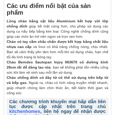
Các ưu điểm nổi bật của sản
phẩm
Lòng chảo bằng vật liệu Aluminium kết hợp với lớp
chống dính
giúp bề mặt cứng hơn, cho phép sử dụng các
dụng cụ nấu bếp bằng kim loại. Công nghệ chống dính cũng
giúp các món ăn trở nên ngon và trọn vẹn hơn.
Chảo có tay cầm chắc chắn được kết hợp bằng chất liệu
nhựa cao cấp
và ĩnox có khả năng chống nóng, chịu nhiệt.
Bạn sẽ cảm thấy yên tâm hơn mỗi khi sử dụng chảo, hạn chế
tối đa tình trạng bị bỏng tay.
Chảo Berndes Sautepan Injoy 063670 có đường kính
28cm rất dễ dàng lau rửa
, bạn sẽ không phải tốn nhiều công
sức khi làm vệ sinh sau mỗi lần sử dụng.
Chảo chống dính có đáy từ có thể sử dụng trên bếp từ
và bếp gas.
Ngoài ra, chảo có tính năng truyền nhiệt nhanh,
giúp nhanh chóng làm chín thức ăn, tiết kiệm thời gian và
công sức.
Các chương trình khuyến mại hấp dẫn liên
tục được cập nhật trên trang chủ
kitchenhomes
, liên hệ ngay để nhận được