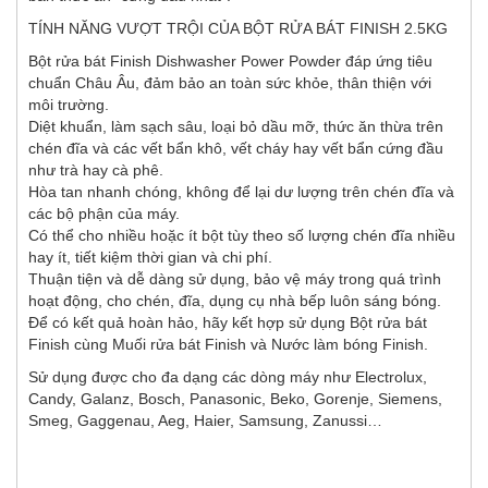
TÍNH NĂNG VƯỢT TRỘI CỦA BỘT RỬA BÁT FINISH 2.5KG
Bột rửa bát Finish Dishwasher Power Powder đáp ứng tiêu
chuẩn Châu Âu, đảm bảo an toàn sức khỏe, thân thiện với
môi trường.
Diệt khuẩn, làm sạch sâu, loại bỏ dầu mỡ, thức ăn thừa trên
chén đĩa và các vết bẩn khô, vết cháy hay vết bẩn cứng đầu
như trà hay cà phê.
Hòa tan nhanh chóng, không để lại dư lượng trên chén đĩa và
các bộ phận của máy.
Có thể cho nhiều hoặc ít bột tùy theo số lượng chén đĩa nhiều
hay ít, tiết kiệm thời gian và chi phí.
Thuận tiện và dễ dàng sử dụng, bảo vệ máy trong quá trình
hoạt động, cho chén, đĩa, dụng cụ nhà bếp luôn sáng bóng.
Để có kết quả hoàn hảo, hãy kết hợp sử dụng Bột rửa bát
Finish cùng Muối rửa bát Finish và Nước làm bóng Finish.
Sử dụng được cho đa dạng các dòng máy như Electrolux,
Candy, Galanz, Bosch, Panasonic, Beko, Gorenje, Siemens,
Smeg, Gaggenau, Aeg, Haier, Samsung, Zanussi…