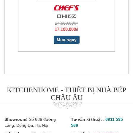
EH-IH555
BOSCH PXX975DC1
24.500.000₫
57.590.000₫
17.100.000₫
38.990.000₫
Mua ngay
Mua ngay
KITCHENHOME - THIẾT BỊ NHÀ BẾP
CHÂU ÂU
Showroom:
Số 686 đường
Tư vấn kĩ thuật
:
0911 595
Láng, Đống Đa, Hà Nội
566