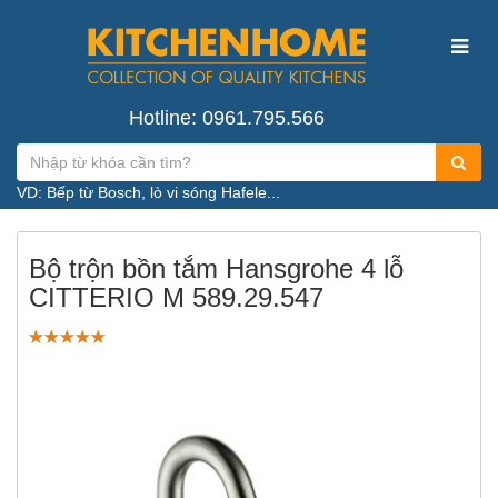
Hotline: 0961.795.566
VD: Bếp từ Bosch, lò vi sóng Hafele...
Bộ trộn bồn tắm Hansgrohe 4 lỗ
CITTERIO M 589.29.547