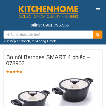
Hotline: 0961.795.566
VD: Bếp từ Bosch, lò vi sóng Hafele...
Bộ nồi Berndes SMART 4 chiếc –
078903