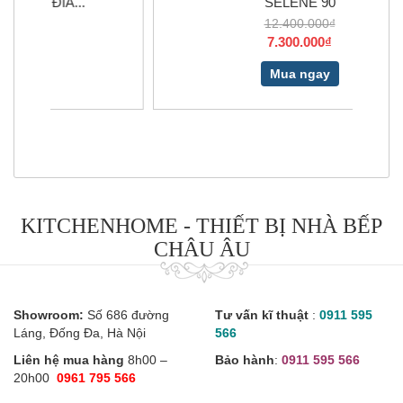
SELENE 90
12.400.000₫
7.300.000₫
Mua ngay
KITCHENHOME - THIẾT BỊ NHÀ BẾP
CHÂU ÂU
Showroom:
Số 686 đường
Tư vấn kĩ thuật
:
0911 595
Láng, Đống Đa, Hà Nội
566
Liên hệ mua hàng
8h00 –
Bảo hành
:
0911 595 566
20h00
0961 795 566