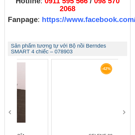
Hotline
:
0911 595 566
/
098 570
2068
Fanpage
:
https://www.facebook.co
Sản phẩm tương tự với Bộ nồi Berndes
SMART 4 chiếc – 078903
-42%