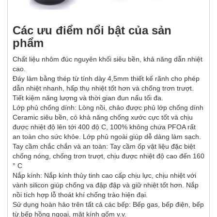
Các ưu điểm nổi bật của sản
phẩm
Chất liệu nhôm đúc nguyên khối siêu bền, khả năng dẫn nhiệt
cao.
Đáy làm bằng thép từ tính dày 4,5mm thiết kế rãnh cho phép
dẫn nhiệt nhanh, hấp thụ nhiệt tốt hơn và chống trơn trượt.
Tiết kiệm năng lượng và thời gian đun nấu tối đa.
Lớp phủ chống dính: Lòng nồi, chảo được phủ lớp chống dính
Ceramic siêu bền, có khả năng chống xước cực tốt và chịu
được nhiệt độ lên tới 400 độ C, 100% không chứa PFOA rất
an toàn cho sức khỏe. Lớp phủ ngoài giúp dễ dàng làm sạch.
Tay cầm chắc chắn và an toàn: Tay cầm ốp vật liệu đặc biệt
chống nóng, chống trơn trượt, chịu được nhiệt độ cao đến 160
° C
Nắp kính: Nắp kính thủy tinh cao cấp chịu lực, chịu nhiệt với
vành silicon giúp chống va đập đập và giữ nhiệt tốt hơn. Nắp
nồi tích hợp lỗ thoát khí chống trào hiện đại.
Sử dụng hoàn hảo trên tất cả các bếp: Bếp gas, bếp điện, bếp
từ.bếp hồng ngoại, mặt kính gốm v.v.