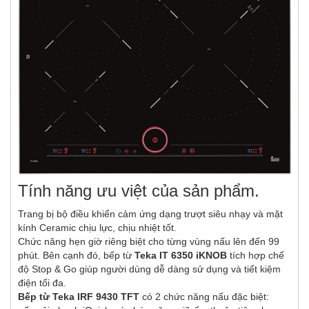
Tính năng ưu việt của sản phẩm.
Trang bị bộ điều khiển cảm ứng dạng trượt siêu nhạy và mặt
kính Ceramic chịu lực, chịu nhiệt tốt.
Chức năng hẹn giờ riêng biệt cho từng vùng nấu lên đến 99
phút. Bên cạnh đó, bếp từ
Teka IT 6350 iKNOB
tích hợp chế
độ Stop & Go giúp người dùng dễ dàng sử dụng và tiết kiệm
điện tối đa.
Bếp từ Teka IRF 9430 TFT
có 2 chức năng nấu đặc biệt: