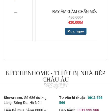
RAY ÂM GIẢM CHẤN MỞ...
CHẢ
430.000₫
430.000₫
Mua ngay
KITCHENHOME - THIẾT BỊ NHÀ BẾP
CHÂU ÂU
Showroom:
Số 686 đường
Tư vấn kĩ thuật
:
0911 595
Láng, Đống Đa, Hà Nội
566
Liên hệ mua hàng
8h00 –
Bảo hành
:
0911 595 566