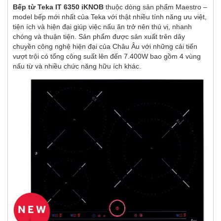
Bếp từ Teka IT 6350 iKNOB
thuộc dòng sản phẩm Maestro –
model bếp mới nhất của Teka với thật nhiều tính năng ưu việt,
tiện ích và hiện đại giúp việc nấu ăn trở nên thú vị, nhanh
chóng và thuận tiện. Sản phẩm được sản xuất trên dây
chuyền công nghệ hiện đại của Châu Âu với những cải tiến
vượt trội có tổng công suất lên đến 7.400W bao gồm 4 vùng
nấu từ và nhiều chức năng hữu ích khác.