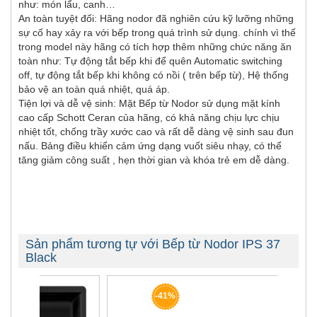
như: món lẩu, canh…
An toàn tuyệt đối: Hãng nodor đã nghiên cứu kỹ lưỡng những
sự cố hay xảy ra với bếp trong quá trình sử dụng. chính vì thế
trong model này hãng có tích hợp thêm những chức năng ăn
toàn như: Tự động tắt bếp khi để quên Automatic switching
off, tự động tắt bếp khi không có nồi ( trên bếp từ), Hệ thống
bảo vệ an toàn quá nhiệt, quá áp.
Tiện lợi và dễ vệ sinh: Mặt Bếp từ Nodor sử dụng mặt kính
cao cấp Schott Ceran của hãng, có khả năng chịu lực chịu
nhiệt tốt, chống trầy xước cao và rất dễ dàng vệ sinh sau đun
nấu. Bảng điều khiển cảm ứng dạng vuốt siêu nhạy, có thể
tăng giảm công suất , hẹn thời gian và khóa trẻ em dễ dàng.
Sản phẩm tương tự với Bếp từ Nodor IPS 37
Black
-41%