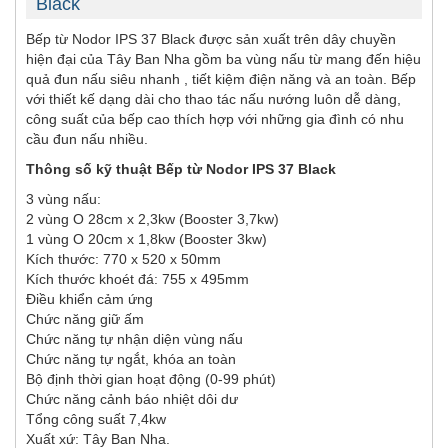
Black
Bếp từ Nodor IPS 37 Black được sản xuất trên dây chuyền
hiện đại của Tây Ban Nha gồm ba vùng nấu từ mang đến hiệu
quả đun nấu siêu nhanh , tiết kiệm điện năng và an toàn. Bếp
với thiết kế dạng dài cho thao tác nấu nướng luôn dễ dàng,
công suất của bếp cao thích hợp với những gia đình có nhu
cầu đun nấu nhiều.
Thông số kỹ thuật
Bếp từ Nodor
IPS 37 Black
3 vùng nấu:
2 vùng O 28cm x 2,3kw (Booster 3,7kw)
1 vùng O 20cm x 1,8kw (Booster 3kw)
Kích thước: 770 x 520 x 50mm
Kích thước khoét đá: 755 x 495mm
Điều khiển cảm ứng
Chức năng giữ ấm
Chức năng tự nhận diện vùng nấu
Chức năng tự ngắt, khóa an toàn
Bộ định thời gian hoạt động (0-99 phút)
Chức năng cảnh báo nhiệt dôi dư
Tổng công suất 7,4kw
Xuất xứ: Tây Ban Nha.