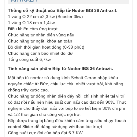
Thông số kỹ thuật của
Bếp từ Nodor
IBS 36 Antrazit.
1 vùng O 22 cm x2,3 kw (Booster 3kw)
1 vùng O 18 cm x 1,4kw
Điều khiển cảm ứng trượt
Chức năng tự nhận diện vùng nấu
Chức năng tự ngắt, khóa an toàn
Bộ định thời gian hoạt động (0-99 phút)
Chức năng cảnh báo nhiệt dôi dư
Tổng công suất 6,7kw
Tính năng sản phẩm Bếp từ Nodor IBS 36 Antrazit.
Mặt bếp từ nordor sử dụng kính Schott Ceran nhập khẩu
nguyên chiếc từ Đức, chịu lực chịu nhiệt vượt trội, khả năng
chống trầy xước cao.
Chức năng tự động nhận diện đáy nồi, chỉ sinh nhiệt tại vị trí
có đặt nồi nấu nên hiệu suất đun nấu cao đạt đến 90%. Thực
nghiệm cho thấy đun nấu với bếp từ sẽ tiết kiệm 30% chi phí
và 1/2 thời gian cho công việc nội trợ.
Bếp được trang bị bảng điều khiển cảm ứng siêu nhạy Touch
control Slider dễ dàng sử dụng với thao tác trượt.
Công suất cực đại của bếp đạt 6.7 KW