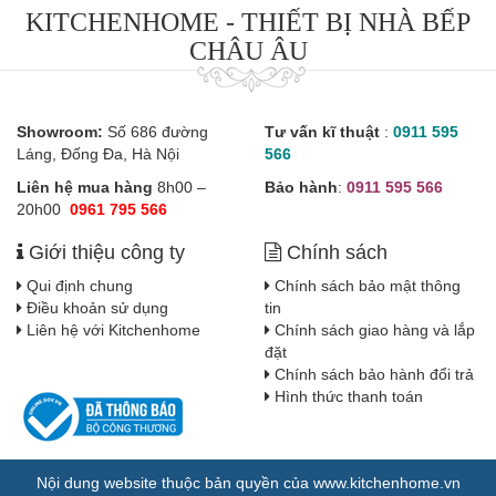
KITCHENHOME - THIẾT BỊ NHÀ BẾP
CHÂU ÂU
Showroom:
Số 686 đường
Tư vấn kĩ thuật
:
0911 595
Láng, Đống Đa, Hà Nội
566
Liên hệ mua hàng
8h00 –
Bảo hành
:
0911 595 566
20h00
0961 795 566
Giới thiệu công ty
Chính sách
Qui định chung
Chính sách bảo mật thông
Điều khoản sử dụng
tin
Liên hệ với Kitchenhome
Chính sách giao hàng và lắp
đặt
Chính sách bảo hành đổi trả
Hình thức thanh toán
Nội dung website thuộc bản quyền của www.kitchenhome.vn