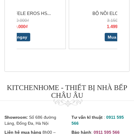
..
BỘ NỒI ELO OSCAR 3...
3.150.000₫
1.499.000₫
Mua ngay
KITCHENHOME - THIẾT BỊ NHÀ BẾP
CHÂU ÂU
Showroom:
Số 686 đường
Tư vấn kĩ thuật
:
0911 595
Láng, Đống Đa, Hà Nội
566
Liên hệ mua hàng
8h00 –
Bảo hành
:
0911 595 566