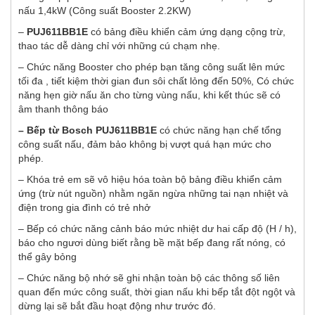
nấu 1,4kW (Công suất Booster 2.2KW)
–
PUJ611BB1E
có bảng điều khiển cảm ứng dạng cộng trừ,
thao tác dễ dàng chỉ với những cú chạm nhẹ.
– Chức năng Booster cho phép bạn tăng công suất lên mức
tối đa , tiết kiệm thời gian đun sôi chất lỏng đến 50%, Có chức
năng hẹn giờ nấu ăn cho từng vùng nấu, khi kết thúc sẽ có
âm thanh thông báo
– Bếp từ Bosch PUJ611BB1E
có chức năng hạn chế tổng
công suất nấu, đảm bảo không bị vượt quá hạn mức cho
phép.
– Khóa trẻ em sẽ vô hiệu hóa toàn bộ bảng điều khiển cảm
ứng (trừ nút nguồn) nhằm ngăn ngừa những tai nạn nhiệt và
điện trong gia đình có trẻ nhở
– Bếp có chức năng cảnh báo mức nhiệt dư hai cấp độ (H / h),
báo cho ngươi dùng biết rằng bề mặt bếp đang rất nóng, có
thể gây bỏng
– Chức năng bộ nhớ sẽ ghi nhận toàn bộ các thông số liên
quan đến mức công suất, thời gian nấu khi bếp tắt đột ngột và
dừng lại sẽ bắt đầu hoạt động như trước đó.