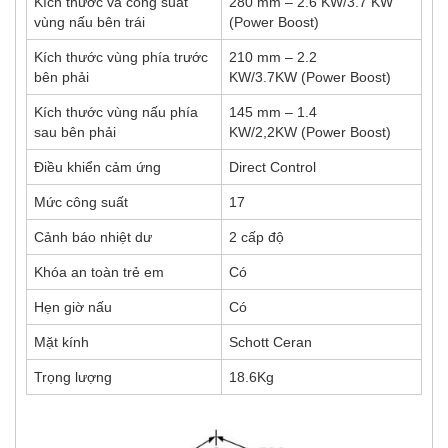
Kích thước và công suất
280 mm – 2.6 KW/3.7 KW
vùng nấu bên trái
(Power Boost)
Kích thước vùng phía trước
210 mm – 2.2
bên phải
KW/3.7KW (Power Boost)
Kích thước vùng nấu phía
145 mm – 1.4
sau bên phải
KW/2,2KW (Power Boost)
Điều khiển cảm ứng
Direct Control
Mức công suất
17
Cảnh báo nhiệt dư
2 cấp độ
Khóa an toàn trẻ em
Có
Hẹn giờ nấu
Có
Mặt kính
Schott Ceran
Trọng lượng
18.6Kg