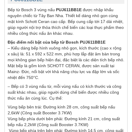
Bếp từ Bosch 3 vùng nấu
PUJ611BB1E
được nhập khẩu
nguyên chiếc từ Tây Ban Nha. Thiết kế dáng nhỏ gọn cùng
mặt kính Schott Ceran cao cấp. Bếp cung cấp tới 17 dải nhiệt,
giúp người nội trợ thỏa thích chế biến các loại thực phẩm theo
nhiều công thức nấu ăn khác nhau.
Đặc điểm nổi bật của bếp từ Bosch PUJ611BB1E
– Kiểu dáng bếp hình vuông nhỏ gọn, kích thước (cao x rộng
x sâu) là: 51 x 592 x 522 mm, phù hợp lắp đặt âm bàn trong
mọi không gian bếp hiện đại, đặc biệt là các diện tích bếp nhỏ.
Mặt bếp là gốm kính SCHOTT CERAN, được sản xuất tại
Mainz- Đức, nổi bật với khả năng chịu lực va đập lớn và sốc
nhiệt đến 750°C.
– Bếp có 3 vùng nấu từ, mỗi vùng nấu có kích thước và công
suất khác nhau, giúp người dùng chế biến được nhiều công
thức nấu ăn cùng lúc. Cụ thể:
Vùng bếp bên trái: Đường kính 28 cm, công suất bếp nấu
2,6kW (Công suất Booster 3.7KW)
Vùng bếp phía dưới bên phải: Đường kính 21 cm, công suất
bếp nấu 2,2kW (Công suất Booster 3.7KW)
Vùng bếp phía trên bên phải: Đường kính 14,5 cm, công suất