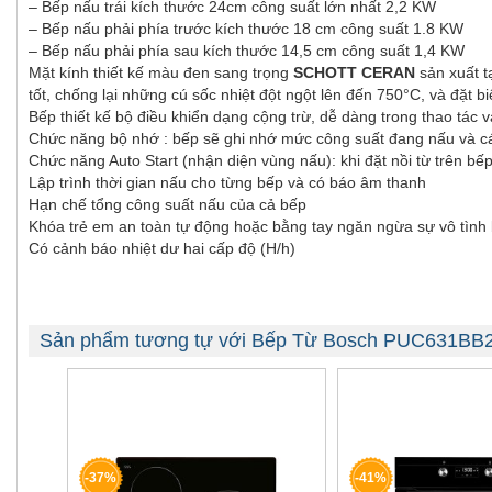
– Bếp nấu trái kích thước 24cm công suất lớn nhất 2,2 KW
– Bếp nấu phải phía trước kích thước 18 cm công suất 1.8 KW
– Bếp nấu phải phía sau kích thước 14,5 cm công suất 1,4 KW
Mặt kính thiết kế màu đen sang trọng
SCHOTT CERAN
sản xuất t
tốt, chống lại những cú sốc nhiệt đột ngột lên đến 750°C, và đặt b
Bếp thiết kế bộ điều khiển dạng cộng trừ, dễ dàng trong thao tác 
Chức năng bộ nhớ : bếp sẽ ghi nhớ mức công suất đang nấu và các tín
Chức năng Auto Start (nhận diện vùng nấu): khi đặt nồi từ trên bế
Lập trình thời gian nấu cho từng bếp và có báo âm thanh
Hạn chế tổng công suất nấu của cả bếp
Khóa trẻ em an toàn tự động hoặc bằng tay ngăn ngừa sự vô tình
Có cảnh báo nhiệt dư hai cấp độ (H/h)
Sản phẩm tương tự với Bếp Từ Bosch PUC631BB
-37%
-41%