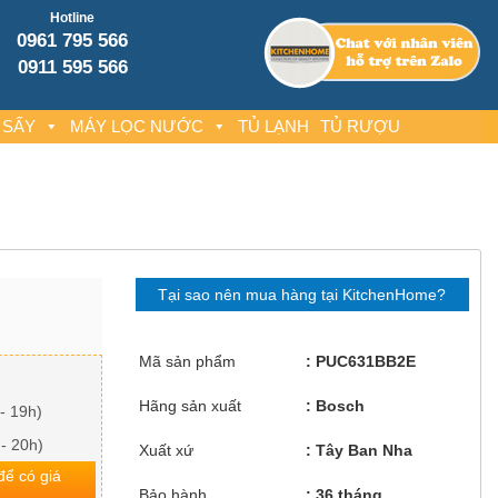
Hotline
0961 795 566
0911 595 566
 SẤY
MÁY LỌC NƯỚC
TỦ LẠNH
TỦ RƯỢU
Tại sao nên mua hàng tại KitchenHome?
Mã sản phẩm
PUC631BB2E
Hãng sản xuất
Bosch
- 19h)
 - 20h)
Xuất xứ
Tây Ban Nha
 để có giá
Bảo hành
36 tháng