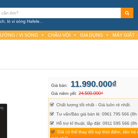
h, lò vi sóng Hafele...
NƯỚNG / VI SÓNG
CHẬU-VÒI
GIA DỤNG
MÁY GIẶT -
11.990.000₫
Giá bán:
24.500.000₫
Giá niêm yết:
Chất lượng tốt nhất - Giá luôn rẻ nhất.
Tư vấn/Báo giá bán lẻ: 0961 795 566 (8h 
Hỗ trợ kĩ thuật, lắp đặt: 0911 595 566 (8h
Giá có thể thay đổi tuỳ thời điểm, liên hệ