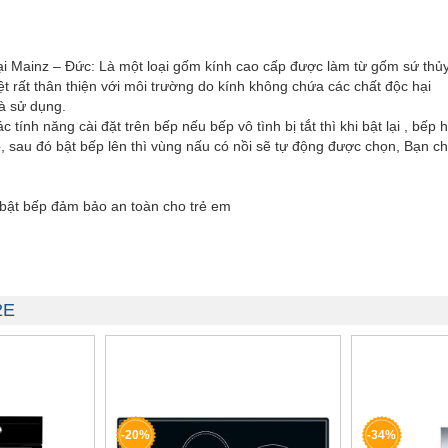
ại Mainz – Đức: Là một loại gốm kính cao cấp được làm từ gốm sứ thủy 
iệt rất thân thiện với môi trường do kính không chứa các chất độc hại
và sử dụng.
h năng cài đặt trên bếp nếu bếp vô tình bị tắt thì khi bật lại , bếp ho
p, sau đó bật bếp lên thì vùng nấu có nồi sẽ tự động được chọn, Bạn c
 bật bếp đảm bảo an toàn cho trẻ em
2E
-20%
-34%