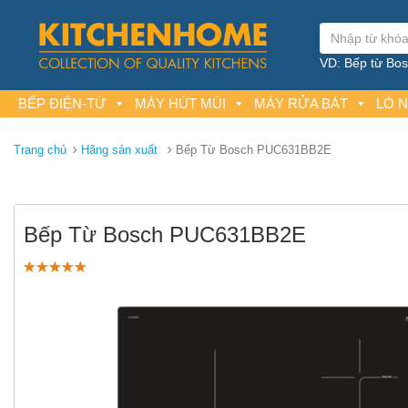
VD: Bếp từ Bosc
BẾP ĐIỆN-TỪ
MÁY HÚT MÙI
MÁY RỬA BÁT
LÒ 
Trang chủ
Hãng sản xuất
Bếp Từ Bosch PUC631BB2E
Bếp Từ Bosch PUC631BB2E