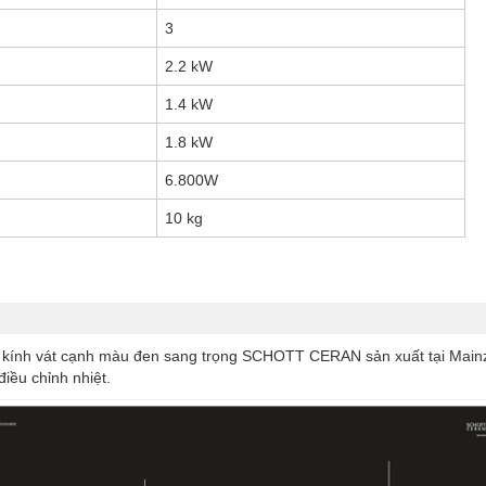
3
2.2 kW
1.4 kW
1.8 kW
6.800W
10 kg
 mặt kính vát cạnh màu đen sang trọng SCHOTT CERAN sản xuất tại Mai
iều chỉnh nhiệt.