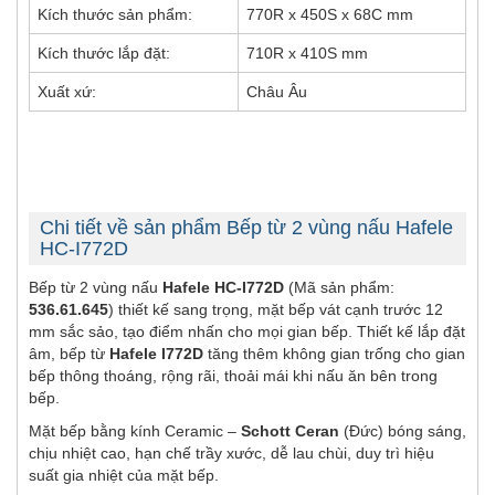
Kích thước sản phẩm:
770R x 450S x 68C mm
Kích thước lắp đặt:
710R x 410S mm
Xuất xứ:
Châu Âu
Chi tiết về sản phẩm Bếp từ 2 vùng nấu Hafele
HC-I772D
Bếp từ 2 vùng nấu
Hafele HC-I772D
(Mã sản phẩm:
536.61.645
) thiết kế sang trọng, mặt bếp vát cạnh trước 12
mm sắc sảo, tạo điểm nhấn cho mọi gian bếp. Thiết kế lắp đặt
âm, bếp từ
Hafele I772D
tăng thêm không gian trống cho gian
bếp thông thoáng, rộng rãi, thoải mái khi nấu ăn bên trong
bếp.
Mặt bếp bằng kính Ceramic –
Schott Ceran
(Đức) bóng sáng,
chịu nhiệt cao, hạn chế trầy xước, dễ lau chùi, duy trì hiệu
suất gia nhiệt của mặt bếp.