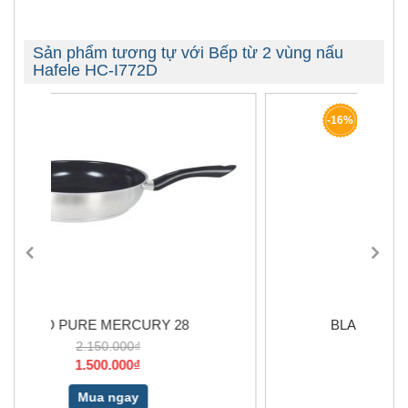
Sản phẩm tương tự với Bếp từ 2 vùng nấu
Hafele HC-I772D
-16%
8
BLANCOZIA 8S 565.76.950
11.990.000₫
10.190.000₫
Mua ngay