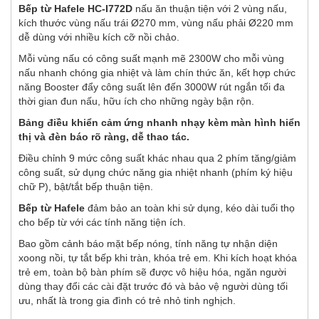
Bếp từ Hafele HC-I772D
nấu ăn thuận tiện với 2 vùng nấu,
kích thước vùng nấu trái Ø270 mm, vùng nấu phải Ø220 mm
dễ dùng với nhiều kích cỡ nồi chảo.
Mỗi vùng nấu có công suất mạnh mẽ 2300W cho mỗi vùng
nấu nhanh chóng gia nhiệt và làm chín thức ăn, kết hợp chức
năng Booster đẩy công suất lên đến 3000W rút ngắn tối đa
thời gian đun nấu, hữu ích cho những ngày bận rộn.
Bảng điều khiển cảm ứng nhanh nhạy kèm màn hình hiển
thị và đèn báo rõ ràng, dễ thao tác.
Điều chỉnh 9 mức công suất khác nhau qua 2 phím tăng/giảm
công suất, sử dụng chức năng gia nhiệt nhanh (phím ký hiệu
chữ P), bật/tắt bếp thuận tiện.
Bếp từ Hafele
đảm bảo an toàn khi sử dụng, kéo dài tuổi thọ
cho bếp từ với các tính năng tiện ích.
Bao gồm cảnh báo mặt bếp nóng, tính năng tự nhận diện
xoong nồi, tự tắt bếp khi tràn, khóa trẻ em. Khi kích hoạt khóa
trẻ em, toàn bộ bàn phím sẽ được vô hiệu hóa, ngăn người
dùng thay đổi các cài đặt trước đó và bảo vệ người dùng tối
ưu, nhất là trong gia đình có trẻ nhỏ tinh nghịch.