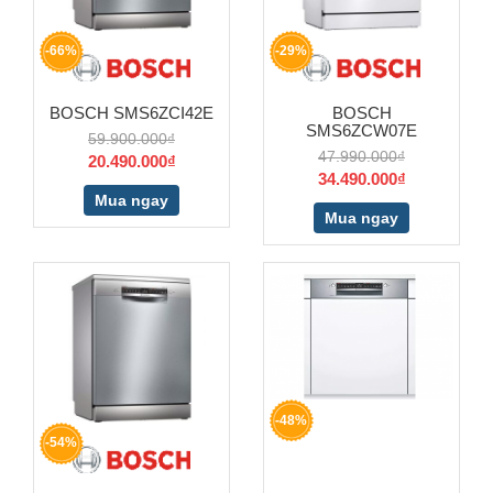
-66%
-29%
BOSCH SMS6ZCI42E
BOSCH
SMS6ZCW07E
59.900.000₫
47.990.000₫
20.490.000₫
34.490.000₫
Mua ngay
Mua ngay
-48%
-54%