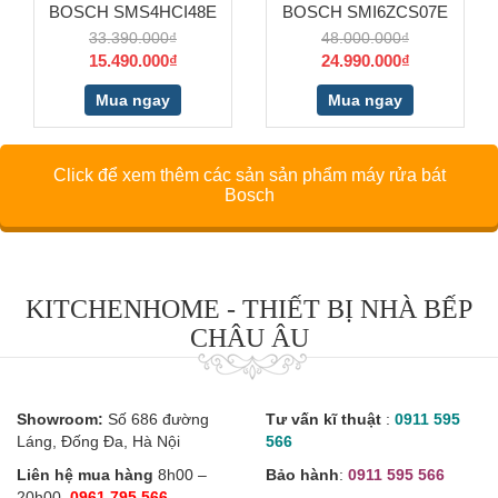
BOSCH SMS4HCI48E
BOSCH SMI6ZCS07E
33.390.000₫
48.000.000₫
15.490.000₫
24.990.000₫
Mua ngay
Mua ngay
Click để xem thêm các sản sản phẩm máy rửa bát
Bosch
KITCHENHOME - THIẾT BỊ NHÀ BẾP
CHÂU ÂU
Showroom:
Số 686 đường
Tư vấn kĩ thuật
:
0911 595
Láng, Đống Đa, Hà Nội
566
Liên hệ mua hàng
8h00 –
Bảo hành
:
0911 595 566
20h00
0961 795 566