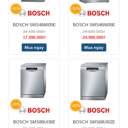
-50%
-16%
BOSCH SMS46MI05E
BOSCH SMS46NI05E
34.500.000₫
29.500.000₫
17.490.000₫
24.990.000₫
Mua ngay
Mua ngay
-28%
-22%
BOSCH SMS88UI36E
BOSCH SMS68UI02E