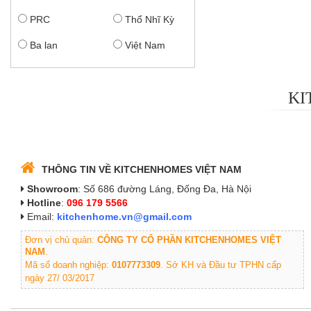
PRC
Thổ Nhĩ Kỳ
Ba lan
Việt Nam
KI
THÔNG TIN VỀ KITCHENHOMES VIỆT NAM
Showroom
: Số 686 đường Láng, Đống Đa, Hà Nội
Hotline
:
096 179 5566
Email:
kitchenhome.vn@gmail.com
Đơn vị chủ quản:
CÔNG TY CỔ PHẦN KITCHENHOMES VIỆT
NAM
.
Mã số doanh nghiệp:
0107773309
. Sở KH và Đầu tư TPHN cấp
ngày 27/ 03/2017