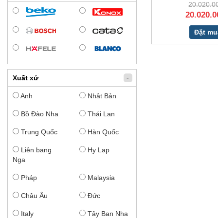
20.020.0
20.020.0
Đặt mu
-
Xuất xứ
Anh
Nhật Bản
Bồ Đào Nha
Thái Lan
Trung Quốc
Hàn Quốc
Liên bang
Hy Lạp
Nga
Pháp
Malaysia
Châu Âu
Đức
Italy
Tây Ban Nha