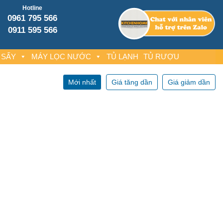
Hotline
0961 795 566
0911 595 566
 SẤY
MÁY LỌC NƯỚC
TỦ LẠNH
TỦ RƯỢU
Mới nhất
Giá tăng dần
Giá giảm dần