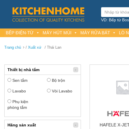
VD: Bếp từ Bosc
BẾP ĐIỆN-TỪ
MÁY HÚT MÙI
MÁY RỬA BÁT
LÒ 
Trang chủ
/
Xuất xứ
/ Thái Lan
-
Thiết bị nhà tắm
Sen tắm
Bộ trộn
Lavabo
Vòi Lavabo
Phụ kiện
phòng tắm
-
HAFELE X-JE
Hãng sản xuất