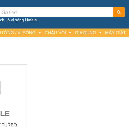
h, lò vi sóng Hafele...
NƯỚNG / VI SÓNG
CHẬU-VÒI
GIA DỤNG
MÁY GIẶT -
T TURBO