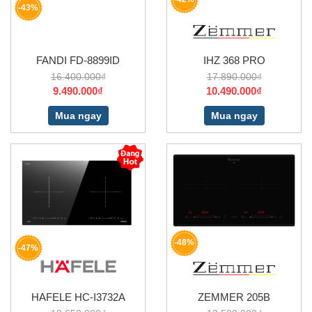
-43%
FANDI FD-8899ID
IHZ 368 PRO
16.400.000₫
17.890.000₫
9.490.000₫
10.490.000₫
Mua ngay
Mua ngay
-48%
-47%
HAFELE HC-I3732A
ZEMMER 205B