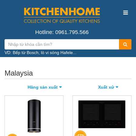
Hotline: 0961.795.566
VD: Bếp từ Bosch, lò vi sóng Hafele...
Malaysia
Hãng sản xuất
Xuất xứ
-42%