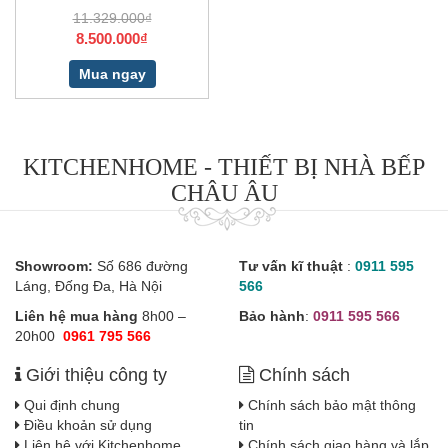
11.329.000₫
8.500.000₫
Mua ngay
KITCHENHOME - THIẾT BỊ NHÀ BẾP
CHÂU ÂU
Showroom:
Số 686 đường
Tư vấn kĩ thuật
:
0911 595
Láng, Đống Đa, Hà Nội
566
Liên hệ mua hàng
8h00 –
Bảo hành
:
0911 595 566
20h00
0961 795 566
Giới thiệu công ty
Chính sách
Qui định chung
Chính sách bảo mật thông
Điều khoản sử dụng
tin
Liên hệ với Kitchenhome
Chính sách giao hàng và lắp