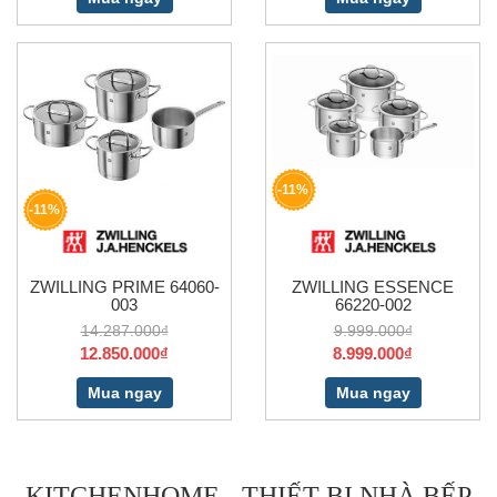
-11%
-11%
ZWILLING PRIME 64060-
ZWILLING ESSENCE
003
66220-002
14.287.000₫
9.999.000₫
12.850.000₫
8.999.000₫
Mua ngay
Mua ngay
KITCHENHOME - THIẾT BỊ NHÀ BẾP