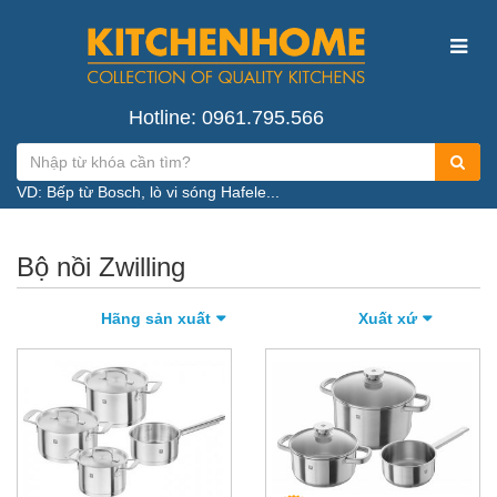
Hotline: 0961.795.566
VD: Bếp từ Bosch, lò vi sóng Hafele...
Bộ nồi Zwilling
Hãng sản xuất
Xuất xứ