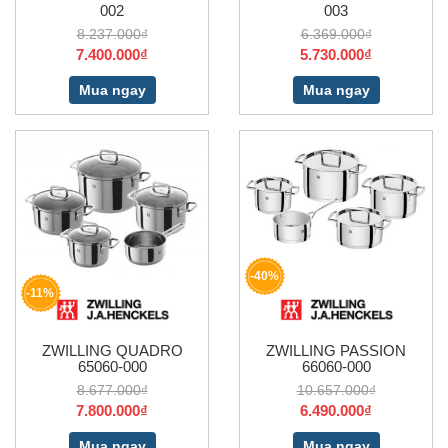
002
003
8.237.000₫
6.369.000₫
7.400.000₫
5.730.000₫
Mua ngay
Mua ngay
-40%
-11%
ZWILLING QUADRO
ZWILLING PASSION
65060-000
66060-000
8.677.000₫
10.657.000₫
7.800.000₫
6.490.000₫
Mua ngay
Mua ngay