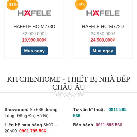
-30%
-38%
HAFELE HC-M773D
HAFELE HC-M772D
32.000.000₫
34.950.000₫
19.990.000₫
24.500.000₫
Mua ngay
Mua ngay
KITCHENHOME - THIẾT BỊ NHÀ BẾP
CHÂU ÂU
Showroom:
Số 686 đường
Tư vấn kĩ thuật
:
0911 595
Láng, Đống Đa, Hà Nội
566
Liên hệ mua hàng
8h00 –
Bảo hành
:
0911 595 566
20h00
0961 795 566